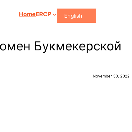
Home
ERCP
English
Домен Букмекерской
November 30, 2022