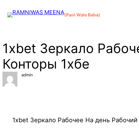
Skip
to
(Pani Wale Baba)
content
1xbet Зеркало Рабо
Конторы 1хбе
admin
1xbet Зеркало Рабочее На день Рабочи