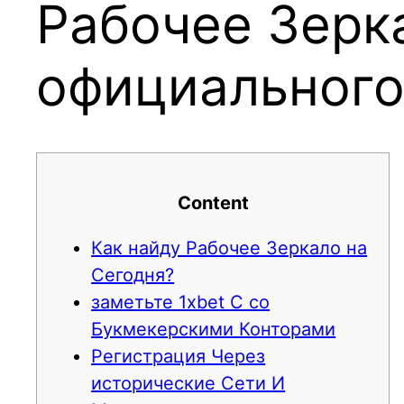
Рабочее Зерк
официального
Content
Как найду Рабочее Зеркало на
Сегодня?
заметьте 1xbet С со
Букмекерскими Конторами
Регистрация Через
исторические Сети И