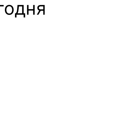
годня