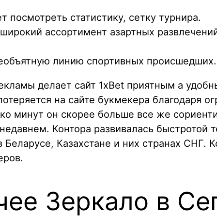
т посмотреть статистику, сетку турнира.
широкий ассортимент азартных развлечений
необъятную линию спортивных происшедших.
рекламы делает сайт 1xBet приятным а удоб
 потеряется на сайте букмекера благодаря о
ко минут он скорее больше все же сориент
7 недавнем. Контора развивалась быстротой 
в Беларусе, Казахстане и них странах СНГ. 
еров.
чее Зеркало в Се