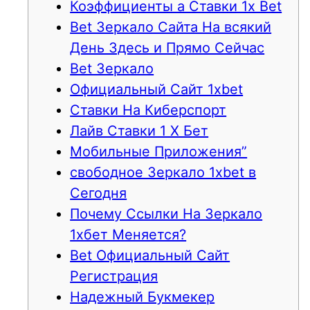
Коэффициенты а Ставки 1x Bet
Bet Зеркало Сайта На всякий
День Здесь и Прямо Сейчас
Bet Зеркало
Официальный Сайт 1xbet
Ставки На Киберспорт
Лайв Ставки 1 X Бет
Мобильные Приложения”
свободное Зеркало 1xbet в
Сегодня
Почему Ссылки На Зеркало
1хбет Меняется?
Bet Официальный Сайт
Регистрация
Надежный Букмекер