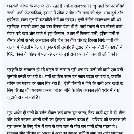
धडकते जीवन के कलरव से भरपूर है रंगीला राजस्थान। सुनहरी रेत पर दौडती,
सजी-धजी ऊंटगाडियां, हवाओं में लोक संगीत और नृत्य की गूंज, भव्य दुर्ग और
हवेलियां, लाल गुलाबी चटकीले रंगों का प्रदेष। इसी रंगीले राजस्थान की 41
प्रतिषत आबादी वाला एक बडा हिस्सा ऐसा भी है, जहां प्यास से दम तोडते बच्चे,
बंजर पडे खेत और कर्ज में डूबे किसान, उधार में मिलता पानी, दूषित पानी से
बीमार लोगों से भरे अस्पताल और दिन का तीन चौथाई हिस्सा सिर्फ पानी की
तलाष में बिताती महिलाएं। कुछ ऐसी तस्वीर है ढूंढाढ और जगरोटी के पहाडों से
घिरे, चंबल के बीहड में पल रहे उत्तरी-पूर्वी राजस्थान के निवासी लोगों की।
प्रकृति के लगातार हो रहे दोहन से लगभग पूरी धरा पर पानी की कमी एक बडी
चुनौती बनती जा रही है। गर्मी का तेज साल दर साल बढता जा रहा है, जबकि
बारिष का ग्राफ हर साल गिर रहा है। ऐसी स्थिति में पीने के पानी और खेती के
लिए सिंचाई की व्यवस्था करना जीवन जीने के लिए कंकाल होते षरीर में रक्त
जुटाने से कम नहीं है।
मुंह-अंधेरे ही पानी के बर्तन लेकर कई कोस दूर जाना, फिर कडी धूप में दो-तीन
घंटे खडे रहकर अपनी बारी का इंतजार करना पडता है। परिवार की जरूरत को
पूरा करने के लिए दिन में कम से कम चार से पांच बार पानी ढोना पडता है।
पेयजल और सिंचाई के अभाव में आय का साधन नहीं तो लोग घर-गांव छोडकर