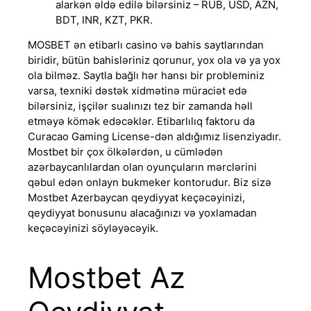
alarkən əldə edilə bilərsiniz – RUB, USD, AZN,
BDT, INR, KZT, PKR.
MOSBET ən etibarlı casino və bahis saytlarından
biridir, bütün bahisləriniz qorunur, yox ola və ya yox
ola bilməz. Saytla bağlı hər hansı bir probleminiz
varsa, texniki dəstək xidmətinə müraciət edə
bilərsiniz, işçilər sualınızı tez bir zamanda həll
etməyə kömək edəcəklər. Etibarlılıq faktoru da
Curacao Gaming License-dən aldığımız lisenziyadır.
Mostbet bir çox ölkələrdən, u cümlədən
azərbaycanlılardan olan oyunçuların mərclərini
qəbul edən onlayn bukmeker kontorudur. Biz sizə
Mostbet Azerbaycan qeydiyyat keçəcəyinizi,
qeydiyyat bonusunu alacağınızı və yoxlamadan
keçəcəyinizi söyləyəcəyik.
Mostbet Az