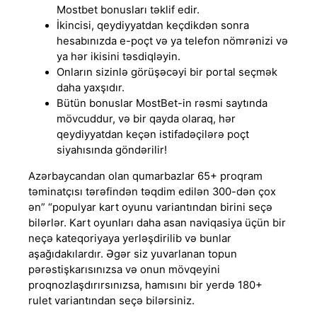
Mostbet bonusları təklif edir.
İkincisi, qeydiyyatdan keçdikdən sonra
hesabınızda e-poçt və ya telefon nömrənizi və
ya hər ikisini təsdiqləyin.
Onların sizinlə görüşəcəyi bir portal seçmək
daha yaxşıdır.
Bütün bonuslar MostBet-in rəsmi saytında
mövcuddur, və bir qayda olaraq, hər
qeydiyyatdan keçən istifadəçilərə poçt
siyahısında göndərilir!
Azərbaycandan olan qumarbazlar 65+ proqram
təminatçısı tərəfindən təqdim edilən 300-dən çox
ən” “populyar kart oyunu variantından birini seçə
bilərlər. Kart oyunları daha asan naviqasiya üçün bir
neçə kateqoriyaya yerləşdirilib və bunlar
aşağıdakılardır. Əgər siz yuvarlanan topun
pərəstişkarısınızsa və onun mövqeyini
proqnozlaşdırırsınızsa, hamısını bir yerdə 180+
rulet variantından seçə bilərsiniz.