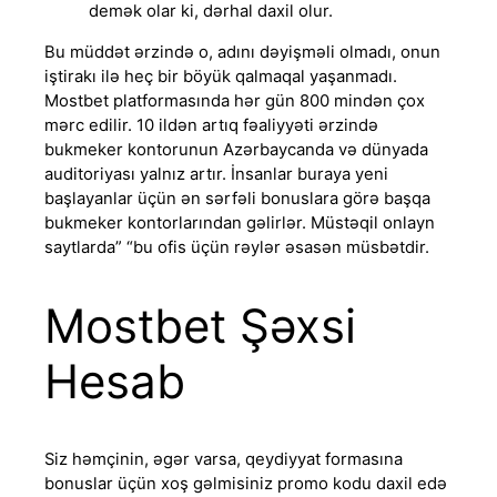
demək olar ki, dərhal daxil olur.
Bu müddət ərzində o, adını dəyişməli olmadı, onun
iştirakı ilə heç bir böyük qalmaqal yaşanmadı.
Mostbet platformasında hər gün 800 mindən çox
mərc edilir. 10 ildən artıq fəaliyyəti ərzində
bukmeker kontorunun Azərbaycanda və dünyada
auditoriyası yalnız artır. İnsanlar buraya yeni
başlayanlar üçün ən sərfəli bonuslara görə başqa
bukmeker kontorlarından gəlirlər. Müstəqil onlayn
saytlarda” “bu ofis üçün rəylər əsasən müsbətdir.
Mostbet Şəxsi
Hesab
Siz həmçinin, əgər varsa, qeydiyyat formasına
bonuslar üçün xoş gəlmisiniz promo kodu daxil edə