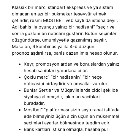
Klassik bir mərc, standart ekspress və ya sistem
olmadan ən azı bir bukmeker təsəvvür etmək
çətindir, rəsmi MOSTBET veb saytı da istisna deyil.
Adi bahis ilə oyunçu yalnız bir hadisəni” “seçir və
sonra gözlənilən nəticəni göstərir. Bütün seçimlər
düzgündürsə, ümumiyyətlə qazanılmış sayılır.
Məsələn, 6 kombinasiya ilə 4-ü düzgün
proqnozlaşdırılırsa, bahis qazanılmış hesab olunur.
Xeyr, promosyonlardan və bonuslardan yalnız
hesab sahibləri yararlana bilər.
Çoxlu mərc” “bir hadisənin” “bir neçə
nəticəsini birləşdirir və əmsallar vurulur.
Bunlar Şərtlər və Müqavilələrdə ciddi şəkildə
siyahıya alınmışdır, lakin ən vacibləri
buradadır.
Mostbet” “platforması sizin saytı rahat istifadə
edə bilməyiniz üçün sizin üçün ən mükəmməl
seçimləri ayarlar bölməsində təqdim edir.
Bank kartları istisna olmaqla, hesaba pul