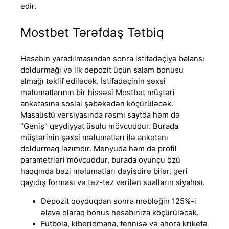
edir.
Mostbet Tərəfdaş Tətbiq
Hesabın yaradılmasından sonra istifadəçiyə balansı
doldurmağı və ilk depozit üçün salam bonusu
almağı təklif ediləcək. İstifadəçinin şəxsi
məlumatlarının bir hissəsi Mostbet müştəri
anketasına sosial şəbəkədən köçürüləcək.
Masaüstü versiyasında rəsmi saytda həm də
“Geniş” qeydiyyat üsulu mövcuddur. Burada
müştərinin şəxsi məlumatları ilə anketanı
doldurmaq lazımdır. Menyuda həm də profil
parametrləri mövcuddur, burada oyunçu özü
haqqında bəzi məlumatları dəyişdirə bilər, geri
qayıdış forması və tez-tez verilən sualların siyahısı.
Depozit qoyduqdan sonra məbləğin 125%-i
əlavə olaraq bonus hesabınıza köçürüləcək.
Futbola, kiberidmana, tennisə və ahora kriketə