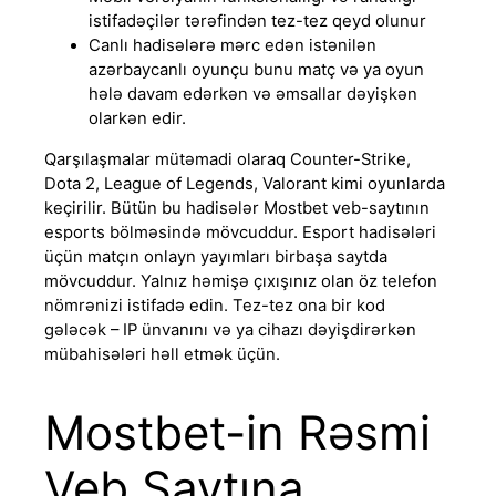
istifadəçilər tərəfindən tez-tez qeyd olunur
Canlı hadisələrə mərc edən istənilən
azərbaycanlı oyunçu bunu matç və ya oyun
hələ davam edərkən və əmsallar dəyişkən
olarkən edir.
Qarşılaşmalar mütəmadi olaraq Counter-Strike,
Dota 2, League of Legends, Valorant kimi oyunlarda
keçirilir. Bütün bu hadisələr Mostbet veb-saytının
esports bölməsində mövcuddur. Esport hadisələri
üçün matçın onlayn yayımları birbaşa saytda
mövcuddur. Yalnız həmişə çıxışınız olan öz telefon
nömrənizi istifadə edin. Tez-tez ona bir kod
gələcək – IP ünvanını və ya cihazı dəyişdirərkən
mübahisələri həll etmək üçün.
Mostbet-in Rəsmi
Veb Saytına