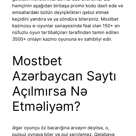
həmçinin aşağıdan birbaşa promo kodu daxil edə və
əmsallardakı bütün dəyişiklikləri qəbul etmək
keçidini yandıra və ya söndürə bilərsiniz. Mostbet
kazinosu e-oyunlar sənayesində fəal olan 150+ ən
nüfuzlu oyun tərtibatçıları tərəfindən təmin edilən
3500+ onlayn kazino oyununa ev sahibliyi edir.
Mostbet
Azərbaycan Saytı
Açılmırsa Nə
Etməliyəm?
Əgər oyunçu öz bacarığına arxayın deyilsə, o,
pulsuz oynaya bilər və pul xərcləməz. Qələbəyə