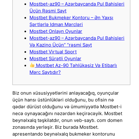
Mostbet-az90 – Azərbaycanda Pul Bahisleri
Üçün Rəsmi Sayt
Mostbet Bukmeker Kontoru – Ən Yaxşı
Şərtlərlə Idman Mərcləri
Mostbet Onlayn Oyunlar
Mostbet-az90 – Azərbaycanda Pul Bahisleri
Və Kazino Üçün” “rəsmi Sayt
Mostbet Vi̇rtual Sport
Mostbet Sürətli Oyunlar
Mostbet Az-90 Təhlükəsiz Və Etibarlı
Mərc Saytıdır?
Biz onun xüsusiyyətlərini anlayacağıq, oyunçular
üçün hansı üstünlükləri olduğunu, bu ofisin nə
qədər dürüst olduğunu və ümumiyyətlə Mostbet-i
necə oynayacağını nəzərdən keçirəcəyik. Mostbet
beynəlxalq təşkilatdır, onun veb-saytı. com domen
zonasında yerləşir. Biz burada Mostbet.
apresentando beynəlxalq bukmeker kontorunu