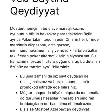
Qeydiyyat
Mostbet həmçinin bu əlavə maraqlı kazino
oyununun bütün həvəskar pərəstişkarları üçün
ayrıca Poker tabını təqdim edir. Onların hər birində
mərclərin diapazonu, orta qazanc,
minimum/maksimum alış və növü kimi təfərrüatlar
təklif edən poker alternativlərinin siyahısı var. Siz
həmçinin mövcud filtrlərə uyğun olaraq bu detalları
özünüz də tənzimləyə” “bilərsiniz.
Bu üsul zamanı da siz sayt qaydaları ilə
razılaşmalısınız və bura da bonus seçib
promokod istifadə edə bilirsiniz.
Müştəri haqqında böyük miqdarda məlumatla
doldurulmuş hesabların hesabları sındıran
fırıldaqçıların qurbanı olma ehtimalı azdır.
Biz sizə Mostbet Azerbaycan qeydiyyat