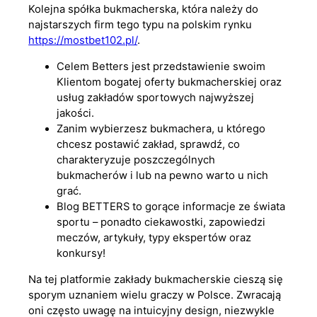
Kolejna spółka bukmacherska, która należy do
najstarszych firm tego typu na polskim rynku
https://mostbet102.pl/
.
Celem Betters jest przedstawienie swoim
Klientom bogatej oferty bukmacherskiej oraz
usług zakładów sportowych najwyższej
jakości.
Zanim wybierzesz bukmachera, u którego
chcesz postawić zakład, sprawdź, co
charakteryzuje poszczególnych
bukmacherów i lub na pewno warto u nich
grać.
Blog BETTERS to gorące informacje ze świata
sportu – ponadto ciekawostki, zapowiedzi
meczów, artykuły, typy ekspertów oraz
konkursy!
Na tej platformie zakłady bukmacherskie cieszą się
sporym uznaniem wielu graczy w Polsce. Zwracają
oni często uwagę na intuicyjny design, niezwykle