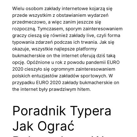
Wielu osobom zakłady internetowe kojarzą się
przede wszystkim z obstawianiem wydarzeń
przedmeczowo, a więc zanim jeszcze się
rozpoczną. Tymczasem, sporym zainteresowaniem
graczy cieszą się również zakłady live, czyli forma
typowania zdarzeń podczas ich trwania. Jak się
okazuje, wszystkie najlepsze platformy
bukmacherskie on the internet oferują dziś taką
opcję. Opóźnione u rok z powodu pandemii EURO
2020 cieszyło się ogromnym zainteresowaniem
polskich entuzjastów zakładów sportowych. W
przypadku EURO 2020 zakłady bukmacherskie on
the internet były prawdziwym hitem.
Poradnik Typera
Jak Ograć