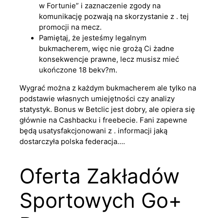
w Fortunie” i zaznaczenie zgody na
komunikację pozwają na skorzystanie z . tej
promocji na mecz.
Pamiętaj, że jesteśmy legalnym
bukmacherem, więc nie grożą Ci żadne
konsekwencje prawne, lecz musisz mieć
ukończone 18 bekv?m.
Wygrać można z każdym bukmacherem ale tylko na
podstawie własnych umiejętności czy analizy
statystyk. Bonus w Betclic jest dobry, ale opiera się
głównie na Cashbacku i freebecie. Fani zapewne
będą usatysfakcjonowani z . informacji jaką
dostarczyła polska federacja….
Oferta Zakładów
Sportowych Go+