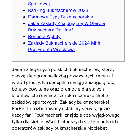
Sportowej
Ranking Bukmacherów 2023
Darmowe Typy Bukmacherskie
Jakie Zakłady Znajdują Się W Ofercie
Bukmachera On-line?
Bonus Z Wpłaty
Zakłady Bukmacherskie 2024 Mhh
Prezydenta Wrocławia
Jeden z legalnych polskich bukmacherów, którzy
cieszą się ogromną liczbą pozytywnych recenzji
wśród graczy. Na specjalną uwagę zasługują tutaj
bonusy powitalne oraz promocje dla stałych
klientów, ale również szeroka i szeroka chollo
zakładów sportowych. Zakłady bukmacherskei
ForBet to rozbudowany i stabilny serwis, gdzie
każdy fan” “bukmacherki znajdzie coś wyjątkowego
tylko dla siebie. Wśród młodszych stażem polskich
operatorów zakłady bukmacherskie Noblebet