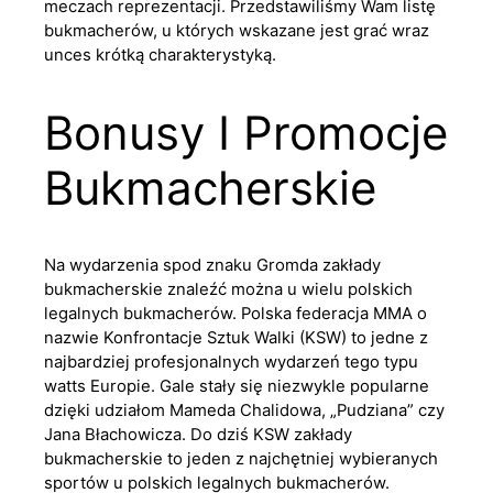
meczach reprezentacji. Przedstawiliśmy Wam listę
bukmacherów, u których wskazane jest grać wraz
unces krótką charakterystyką.
Bonusy I Promocje
Bukmacherskie
Na wydarzenia spod znaku Gromda zakłady
bukmacherskie znaleźć można u wielu polskich
legalnych bukmacherów. Polska federacja MMA o
nazwie Konfrontacje Sztuk Walki (KSW) to jedne z
najbardziej profesjonalnych wydarzeń tego typu
watts Europie. Gale stały się niezwykle popularne
dzięki udziałom Mameda Chalidowa, „Pudziana” czy
Jana Błachowicza. Do dziś KSW zakłady
bukmacherskie to jeden z najchętniej wybieranych
sportów u polskich legalnych bukmacherów.