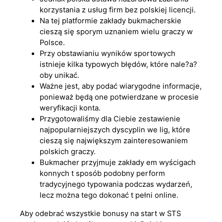
korzystania z usług firm bez polskiej licencji.
Na tej platformie zakłady bukmacherskie
cieszą się sporym uznaniem wielu graczy w
Polsce.
Przy obstawianiu wyników sportowych
istnieje kilka typowych błędów, które nale?a?
oby unikać.
Ważne jest, aby podać wiarygodne informacje,
ponieważ będą one potwierdzane w procesie
weryfikacji konta.
Przygotowaliśmy dla Ciebie zestawienie
najpopularniejszych dyscyplin we lig, które
cieszą się największym zainteresowaniem
polskich graczy.
Bukmacher przyjmuje zakłady em wyścigach
konnych t sposób podobny perform
tradycyjnego typowania podczas wydarzeń,
lecz można tego dokonać t pełni online.
Aby odebrać wszystkie bonusy na start w STS