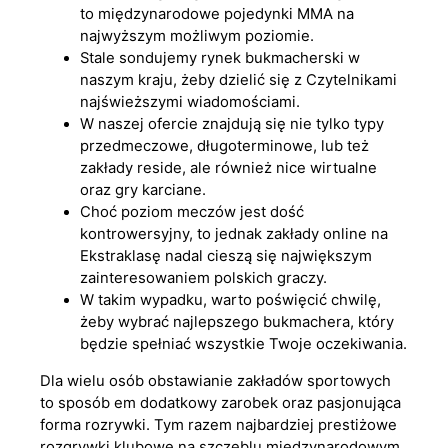
to międzynarodowe pojedynki MMA na
najwyższym możliwym poziomie.
Stale sondujemy rynek bukmacherski w
naszym kraju, żeby dzielić się z Czytelnikami
najświeższymi wiadomościami.
W naszej ofercie znajdują się nie tylko typy
przedmeczowe, długoterminowe, lub też
zakłady reside, ale również nice wirtualne
oraz gry karciane.
Choć poziom meczów jest dość
kontrowersyjny, to jednak zakłady online na
Ekstraklasę nadal cieszą się największym
zainteresowaniem polskich graczy.
W takim wypadku, warto poświęcić chwilę,
żeby wybrać najlepszego bukmachera, który
będzie spełniać wszystkie Twoje oczekiwania.
Dla wielu osób obstawianie zakładów sportowych
to sposób em dodatkowy zarobek oraz pasjonująca
forma rozrywki. Tym razem najbardziej prestiżowe
rozgrywki klubowe na szczeblu międzynarodowym