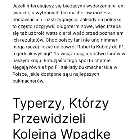
Jeżeli interesujesz się bieżącymi wydarzeniami em
świecie, u wybranych bukmacherów możesz
obstawiać ich rozstrzygnięcia. Zakłady na politykę
to często rozgrywki długoterminowe, więc trzeba
się też uzbroić watts cierpliwość przed poznaniem
ich rezultatów. Choć polscy fani nie und nimmer
mogą raczej liczyć na powrót Roberta Kubicy do F1,
to jednak wyścigi” “lo wciąż mają mnóstwo fanów w
naszym kraju. Entuzjaści tego sportu chętnie
sięgają również po F1 zakłady bukmacherskie w
Polsce, jakie dostępne są u najlepszych
bukmacherów.
Typerzy, Którzy
Przewidzieli
Kolejną Wpadkę