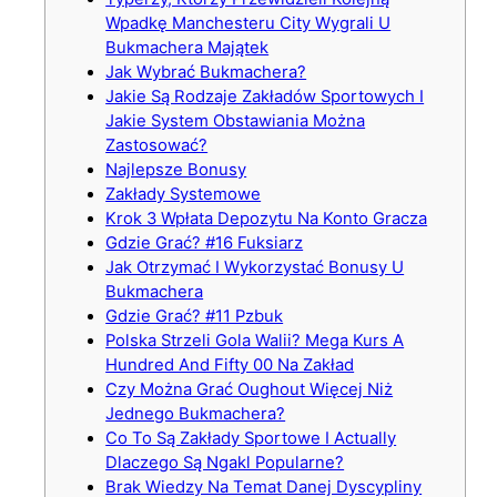
Wpadkę Manchesteru City Wygrali U
Bukmachera Majątek
Jak Wybrać Bukmachera?
Jakie Są Rodzaje Zakładów Sportowych I
Jakie System Obstawiania Można
Zastosować?
Najlepsze Bonusy
Zakłady Systemowe
Krok 3 Wpłata Depozytu Na Konto Gracza
Gdzie Grać? #16 Fuksiarz
Jak Otrzymać I Wykorzystać Bonusy U
Bukmachera
Gdzie Grać? #11 Pzbuk
Polska Strzeli Gola Walii? Mega Kurs A
Hundred And Fifty 00 Na Zakład
Czy Można Grać Oughout Więcej Niż
Jednego Bukmachera?
Co To Są Zakłady Sportowe I Actually
Dlaczego Są Ngakl Popularne?
Brak Wiedzy Na Temat Danej Dyscypliny