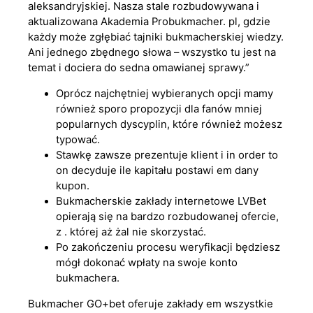
aleksandryjskiej. Nasza stale rozbudowywana i
aktualizowana Akademia Probukmacher. pl, gdzie
każdy może zgłębiać tajniki bukmacherskiej wiedzy.
Ani jednego zbędnego słowa – wszystko tu jest na
temat i dociera do sedna omawianej sprawy.”
Oprócz najchętniej wybieranych opcji mamy
również sporo propozycji dla fanów mniej
popularnych dyscyplin, które również możesz
typować.
Stawkę zawsze prezentuje klient i in order to
on decyduje ile kapitału postawi em dany
kupon.
Bukmacherskie zakłady internetowe LVBet
opierają się na bardzo rozbudowanej ofercie,
z . której aż żal nie skorzystać.
Po zakończeniu procesu weryfikacji będziesz
mógł dokonać wpłaty na swoje konto
bukmachera.
Bukmacher GO+bet oferuje zakłady em wszystkie