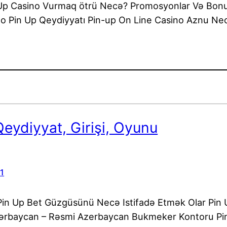
in Up Casino Vurmaq ötrü Necə? Promosyonlar Və Bon
o Pin Up Qeydiyyatı Pin-up On Line Casino Aznu Ne
eydiyyat, Girişi, Oyunu
21
Pin Up Bet Güzgüsünü Necə Istifadə Etmək Olar Pin 
Azərbaycan – Rəsmi Azerbaycan Bukmeker Kontoru Pin