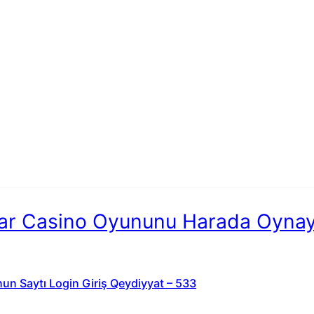
yar Casino Oyununu Harada Oynay
n Saytı Login Giriş Qeydiyyat – 533