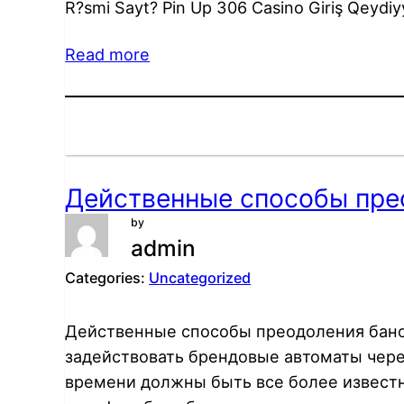
R?smi Sayt? Pin Up 306 Casino Giriş Qeydiy
Read more
Действенные способы пре
by
admin
Categories:
Uncategorized
Действенные способы преодоления банов
задействовать брендовые автоматы чере
времени должны быть все более извест