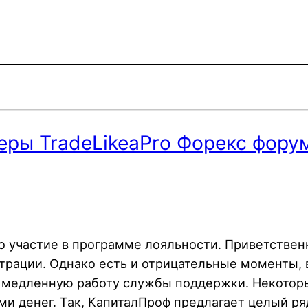
еры TradeLikeaPro Форекс фору
о участие в программе лояльности. Приветствен
рации. Однако есть и отрицательные моменты, 
и медленную работу службы поддержки. Некотор
и денег. Так, КапиталПроф предлагает целый р