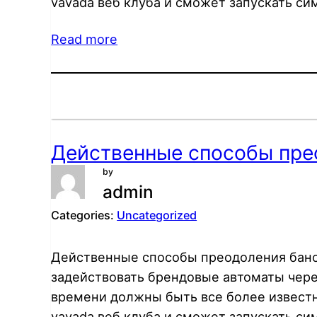
vavada веб клуба и сможет запускать с
Read more
Действенные способы пре
by
admin
Categories:
Uncategorized
Действенные способы преодоления банов
задействовать брендовые автоматы чере
времени должны быть все более извест
vavada веб клуба и сможет запускать с