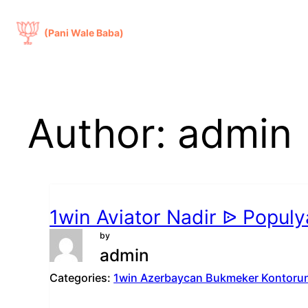
Skip
to
(Pani Wale Baba)
content
Author:
admin
1win Aviator Nadir ᐉ Popul
by
admin
Categories:
1win Azerbaycan Bukmeker Kontorunu