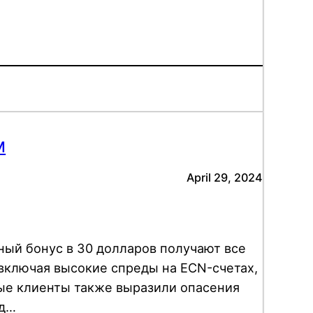
м
April 29, 2024
ный бонус в 30 долларов получают все
включая высокие спреды на ECN-счетах,
ые клиенты также выразили опасения
яд…