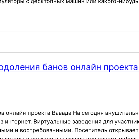
имуляторы с десктопных машин или какого-нибуд
одоления банов онлайн проекта
 онлайн проекта Вавада На сегодня внушительна
з интернет. Виртуальные заведения для участник
ными и востребованными. Посетитель открывает
имуляторы с десктопных машин или какого-нибуд