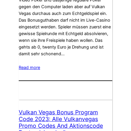
gegen den Computer laden aber auf Vulkan
Vegas durchaus auch zum Echtgeldspiel ein.
Das Bonusguthaben darf nicht im Live-Casino
eingesetzt werden. Spieler müssen zuerst eine
gewisse Spielrunde mit Echtgeld absolvieren,
wenn sie ihre Freispiele haben wollen. Das
gehts ab 0, twenty Euro je Drehung und ist
damit sehr schonend…
Read more
Vulkan Vegas Bonus Program
Code 2023: Alle Vulkanvegas
Promo Codes And Aktionscode