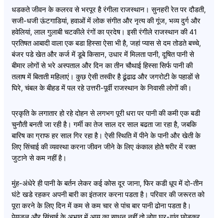
धडकते जीवन के कलरव से भरपूर है रंगीला राजस्थान। सुनहरी रेत पर दौडती,
सजी-धजी ऊंटगाडियां, हवाओं में लोक संगीत और नृत्य की गूंज, भव्य दुर्ग और
हवेलियां, लाल गुलाबी चटकीले रंगों का प्रदेष। इसी रंगीले राजस्थान की 41
प्रतिषत आबादी वाला एक बडा हिस्सा ऐसा भी है, जहां प्यास से दम तोडते बच्चे,
बंजर पडे खेत और कर्ज में डूबे किसान, उधार में मिलता पानी, दूषित पानी से
बीमार लोगों से भरे अस्पताल और दिन का तीन चौथाई हिस्सा सिर्फ पानी की
तलाष में बिताती महिलाएं। कुछ ऐसी तस्वीर है ढूंढाढ और जगरोटी के पहाडों से
घिरे, चंबल के बीहड में पल रहे उत्तरी-पूर्वी राजस्थान के निवासी लोगों की।
प्रकृति के लगातार हो रहे दोहन से लगभग पूरी धरा पर पानी की कमी एक बडी
चुनौती बनती जा रही है। गर्मी का तेज साल दर साल बढता जा रहा है, जबकि
बारिष का ग्राफ हर साल गिर रहा है। ऐसी स्थिति में पीने के पानी और खेती के
लिए सिंचाई की व्यवस्था करना जीवन जीने के लिए कंकाल होते षरीर में रक्त
जुटाने से कम नहीं है।
मुंह-अंधेरे ही पानी के बर्तन लेकर कई कोस दूर जाना, फिर कडी धूप में दो-तीन
घंटे खडे रहकर अपनी बारी का इंतजार करना पडता है। परिवार की जरूरत को
पूरा करने के लिए दिन में कम से कम चार से पांच बार पानी ढोना पडता है।
पेयजल और सिंचाई के अभाव में आय का साधन नहीं तो लोग घर-गांव छोडकर