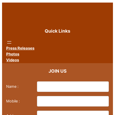
Quick Links
Press Releases
Photos
Videos
JOIN US
Name :
Mobile :