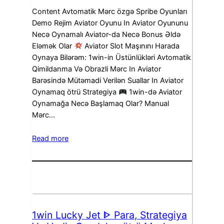
Content Avtomatik Mərc özgə Spribe Oyunları
Demo Rejim Aviator Oyunu In Aviator Oyununu
Necə Oynamalı Aviator-da Necə Bonus Əldə
Eləmək Olar
Aviator Slot Maşınını Harada
Oynaya Bilərəm: 1win-in Üstünlükləri Avtomatik
Qimildanma Və Obrazli Mərc In Aviator
Barəsində Mütəmadi Verilən Suallar In Aviator
Oynamaq ötrü Strategiya
1win-də Aviator
Oynamağa Necə Başlamaq Olar? Manual
Mərc…
Read more
1win Lucky Jet ᐈ Para, Strategiya