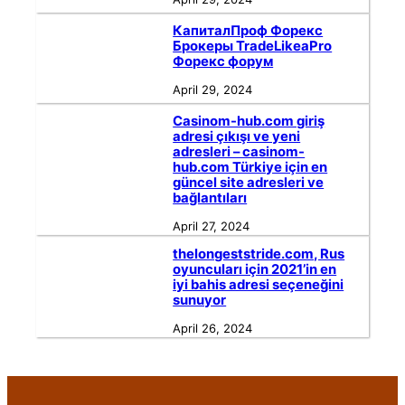
КапиталПроф Форекс
Брокеры TradeLikeaPro
Форекс форум
April 29, 2024
Casinom-hub.com giriş
adresi çıkışı ve yeni
adresleri – casinom-
hub.com Türkiye için en
güncel site adresleri ve
bağlantıları
April 27, 2024
thelongeststride.com, Rus
oyuncuları için 2021’in en
iyi bahis adresi seçeneğini
sunuyor
April 26, 2024