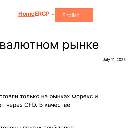
Home
ERCP
English
 валютном рынке
July 11, 2023
говли только на рынках Форекс и
т через CFD. В качестве
тороны других трейдеров.