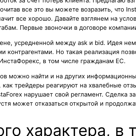
аботок за счет потерь клиента. Предлагаю в
читав все это вы можете возразить, что Ins
начит все хорошо. Давайте взглянем на усл
абам. Первые звоночки в договоре компании
цене, усредненной между ask и bid. Идея не
ми контрагентами. Но такая реализация поз
ИнстаФорекс, в том числе гражданам ЕС.
в можно найти и на других информационны
, как трейдеры реагируют на хвалебные отз
staForex нарушает свой регламент. Сделка за
устя может отказаться открытой и продолжа
го характера, в 