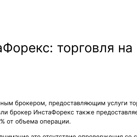
аФорекс: торговля на
ным брокером, предоставляющим услуги тор
ли брокер ИнстаФорекс также предоставляе
1% от объема операции.
внимание это отсутствие опровержения со с