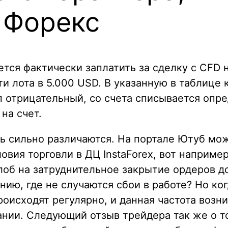
 Форекс
ется фактически заплатить за сделку с CFD 
ости лота в 5.000 USD. В указанную в таблиц
п отрицательный, со счета списывается опр
на счет.
нь сильно различаются. На портале Ютуб мо
ия торговли в ДЦ InstaForex, вот например 
алоб на затруднительное закрытие ордеров 
ию, где не случаются сбои в работе? Но ког
происходят регулярно, и данная частота воз
нии. Следующий отзыв трейдера так же о то