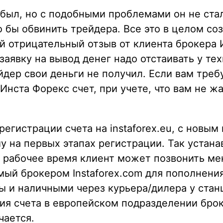
был, но с подобными проблемами он не ста
 бы обвинить трейдера. Все это в целом соз
 отрицательный отзыв от клиента брокера И
явку на вывод денег надо отстаивать у те
ейдер свои деньги не получил. Если вам треб
 Инста Форекс счет, при учете, что вам не ж
регистрации счета на instaforex.eu, с новы
у на первых этапах регистрации. Так устан
 рабочее время клиент может позвонить ме
й брокером Instaforex.com для пополнения
 и наличными через курьера/дилера у стан
я счета в европейском подразделении броке
чается.