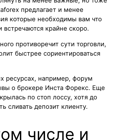
зглянуть на менее важные, но тоже
taforex предлагает и менее
овия которые необходимы вам что
 встречаются крайне скоро.
много противоречит сути торговли,
волит быстрее сориентироваться
х ресурсах, например, форум
ывы о брокере Инста Форекс. Еще
крылась по стоп лоссу, хотя до
ть сливать депозит клиенту.
том числе и