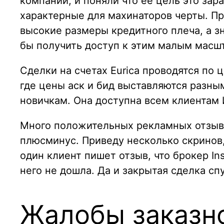
компании, и поняли что ее цель это зар
характерные для махинаторов черты. Про
высокие размеры кредитного плеча, а з
бы получить доступ к этим малым масшт
Сделки на счетах Eurica проводятся по 
где цены аск и бид выставляются разны
новичкам. Она доступна всем клиентам 
Много положительных рекламных отзыво
плюсминус. Приведу несколько скринов
один клиент пишет отзыв, что брокер In
него не дошла. Да и закрытая сделка сп
Жалобы заказно