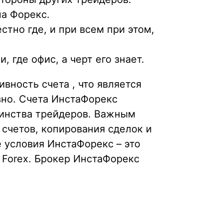
на Форекс.
стно где, и при всем при этом,
 где офис, а черт его знает.
вность счета , что является
вно. Счета ИнстаФорекс
шинства трейдеров. Важным
счетов, копирования сделок и
 условия ИнстаФорекс – это
Forex. Брокер ИнстаФорекс