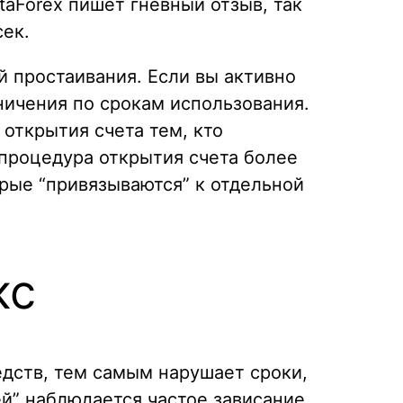
taForex пишет гневный отзыв, так
сек.
й простаивания. Если вы активно
ничения по срокам использования.
 открытия счета тем, кто
 процедура открытия счета более
рые “привязываются” к отдельной
кс
едств, тем самым нарушает сроки,
ей” наблюдается частое зависание