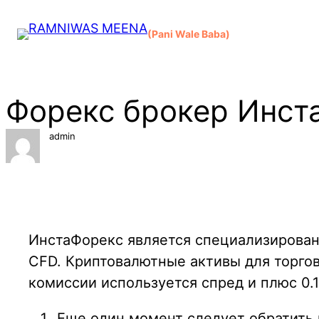
Skip
to
(Pani Wale Baba)
content
Форекс брокер Инст
admin
ИнстаФорекс является специализирован
CFD. Криптовалютные активы для торгов
комиссии используется спред и плюс 0.
Еще один момент следует обратить 