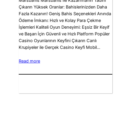
Marsbahis Marsbahis İle Kazanmanın Tadını
Çıkarın Yüksek Oranlar: Bahislerinizden Daha
Fazla Kazanın! Geniş Bahis Seçenekleri Anında
Ödeme İmkanı: Hızlı ve Kolay Para Çekme
İşlemleri Kaliteli Oyun Deneyimi: Eşsiz Bir Keyif
ve Başarı İçin Güvenli ve Hızlı Platform Popüler
Casino Oyunlarının Keyfini Çıkarın Canlı
Krupiyeler ile Gerçek Casino Keyfi Mobil…
Read more