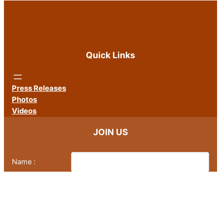
Quick Links
Press Releases
Photos
Videos
JOIN US
Name :
Mobile :
Address :