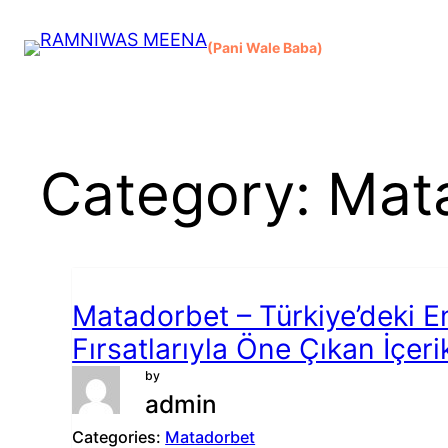
Skip
to
(Pani Wale Baba)
content
Category:
Mat
Matadorbet – Türkiye’deki En
Fırsatlarıyla Öne Çıkan İçeri
by
admin
Categories:
Matadorbet