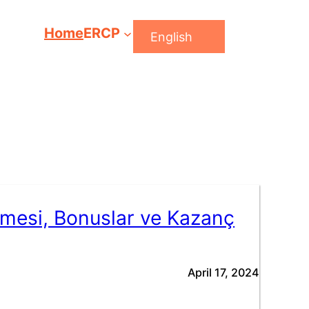
Home
ERCP
English
lemesi, Bonuslar ve Kazanç
April 17, 2024