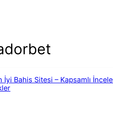
adorbet
 İyi Bahis Sitesi – Kapsamlı İnce
kler