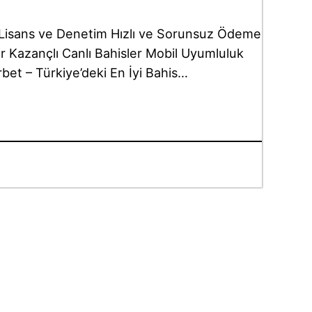
ir Lisans ve Denetim Hızlı ve Sorunsuz Ödeme
 Kazançlı Canlı Bahisler Mobil Uyumluluk
et – Türkiye’deki En İyi Bahis…