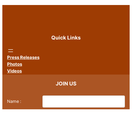
Quick Links
Press Releases
Photos
Videos
JOIN US
Name :
Mobile :