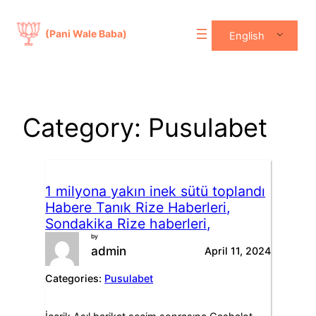
Skip
to
(Pani Wale Baba)
English
content
Category:
Pusulabet
1 milyona yakın inek sütü toplandı
Habere Tanık Rize Haberleri,
Sondakika Rize haberleri,
by
admin
April 11, 2024
Categories:
Pusulabet