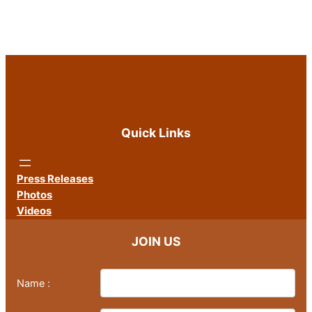
Quick Links
Press Releases
Photos
Videos
JOIN US
Name :