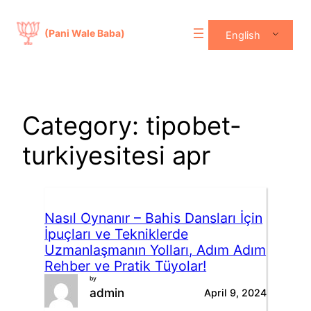
Skip
to
(Pani Wale Baba)
English
content
Category:
tipobet-
turkiyesitesi apr
Nasıl Oynanır – Bahis Dansları İçin
İpuçları ve Tekniklerde
Uzmanlaşmanın Yolları, Adım Adım
Rehber ve Pratik Tüyolar!
by
admin
April 9, 2024