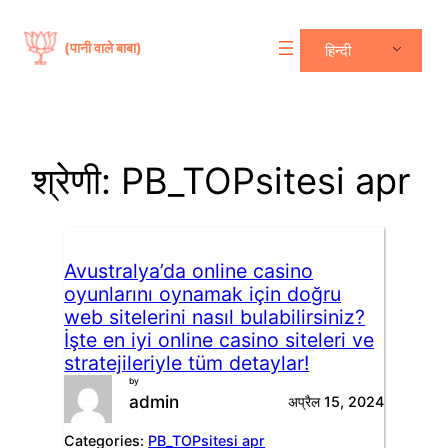
सामग्री
पर
(पानी वाले बाबा)
हिन्दी
जाएं
श्रेणी:
PB_TOPsitesi apr
Avustralya’da online casino
oyunlarını oynamak için doğru
web sitelerini nasıl bulabilirsiniz?
İşte en iyi online casino siteleri ve
stratejileriyle tüm detaylar!
by
admin
अप्रैल 15, 2024
Categories:
PB_TOPsitesi apr