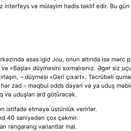
iz interfeys və mülayim hədis təklif edir. Bu gü
ərkəzində əsas igid Jou, onun altında isə mərc 
i və «Başla» düyməsini sıxmalısınız. Əgər siz uç
rlaşın, – düyməsi «Geri çıxart». Təcrübəli qumar
 hər zad – məqbul odds dəyəri və ya uduş məbləğ
q və uduşları ard götürəcək.
n istifadə etməyə üstünlük verirlər.
und 40 saniyədən çox çəkmir.
an rəngarəng variantlar mal.