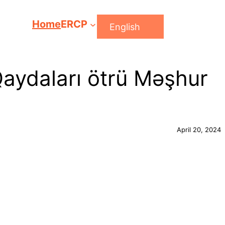
Home
ERCP
English
Qaydaları ötrü Məşhur
April 20, 2024