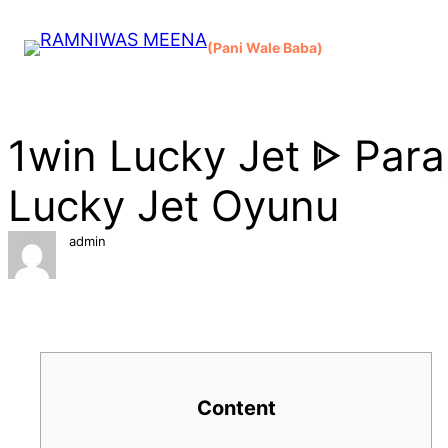
Skip
to
(Pani Wale Baba)
content
1win Lucky Jet ᐈ Para
Lucky Jet Oyunu
admin
Content