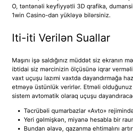
O, təntənəli keyfiyyətli 3D qrafika, dumans
1win Casino-dan yükləyə bilərsiniz.
Iti-iti Verilən Suallar
Maşını işə saldığınız müddət siz ekranın m
ibtidai siz mərcinizin ölçüsünə iqrar verməl
vaxt uçuşu lazımi vaxtda dayandırmağa hazı
etməyə üstünlük verirlər. Etməli olduğunuz
sistem avtomatik olaraq uçuşu dayandıraca
Təcrübəli qumarbazlar «Avto» rejimində
Yeri gəlmişkən, miyanə hesabla bir ra
Bundan əlavə, qazanma ehtimalını artır