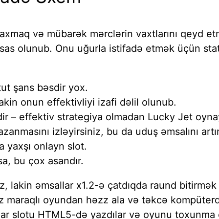
axmaq və mübarək mərclərin vaxtlarını qeyd etm
fi əsas olunub. Onu uğurla istifadə etmək üçün sta
tut şans bəsdir yox.
akin onun effektivliyi izafi dəlil olunub.
ir – effektiv strategiya olmadan Lucky Jet oynay
azanmasını izləyirsiniz, bu da uduş əmsalını artır
 yaxşı onlayn slot.
a, bu çox asandır.
, lakin əmsallar x1.2-ə çatdıqda raund bitirmək d
iz maraqlı oyundan həzz ala və təkcə kompüterd
çılar slotu HTML5-də yazdılar və oyunu toxunma ek