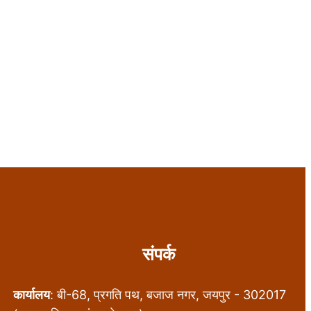
संपर्क
कार्यालय
: बी-68, प्रगति पथ, बजाज नगर, जयपुर - 302017