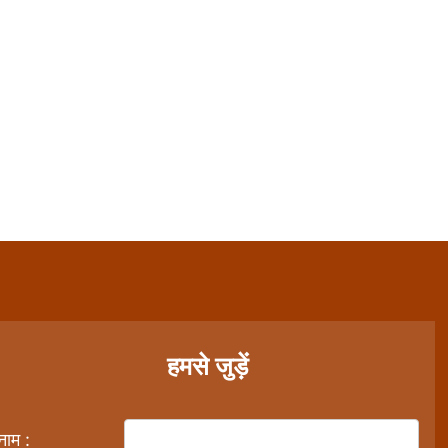
हमसे जुड़ें
नाम :