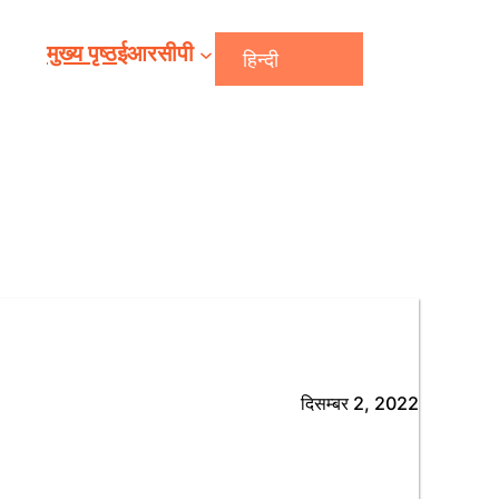
मुख्य पृष्ठ
ईआरसीपी
हिन्दी
दिसम्बर 2, 2022