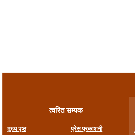
त्वरित सम्पक
मुख्य पृष्ठ
प्रेस प्रकाशनी