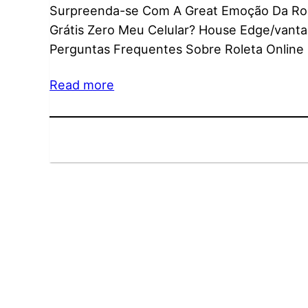
Surpreenda-se Com A Great Emoção Da Role
Grátis Zero Meu Celular? House Edge/vanta
Perguntas Frequentes Sobre Roleta Online
Read more