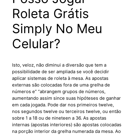
Roleta Grátis
Simply No Meu
Celular?
Isto, veloz, não diminui a diversão que tem a
possibilidade de ser ampliada se você decidir
aplicar sistemas de roleta à mesa. As apostas
externas são colocadas fora de uma grelha de
números e” “abrangem grupos de números,
aumentando assim since suas hipóteses de ganhar
em cada jogada. Pode dar nos primeiros twelve,
nos segundos twelve ou terceiros twelve, ou então
sobre 1 a 18 ou de nineteen a 36. As apostas
internas (apostas interiores) são apostas colocadas
na porção interior da grelha numerada da mesa. Ao