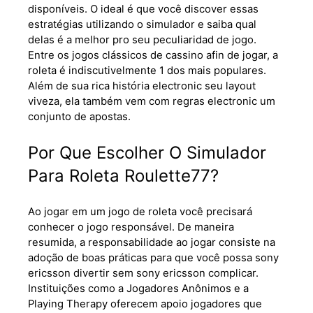
disponíveis. O ideal é que você discover essas
estratégias utilizando o simulador e saiba qual
delas é a melhor pro seu peculiaridad de jogo.
Entre os jogos clássicos de cassino afin de jogar, a
roleta é indiscutivelmente 1 dos mais populares.
Além de sua rica história electronic seu layout
viveza, ela também vem com regras electronic um
conjunto de apostas.
Por Que Escolher O Simulador
Para Roleta Roulette77?
Ao jogar em um jogo de roleta você precisará
conhecer o jogo responsável. De maneira
resumida, a responsabilidade ao jogar consiste na
adoção de boas práticas para que você possa sony
ericsson divertir sem sony ericsson complicar.
Instituições como a Jogadores Anônimos e a
Playing Therapy oferecem apoio jogadores que