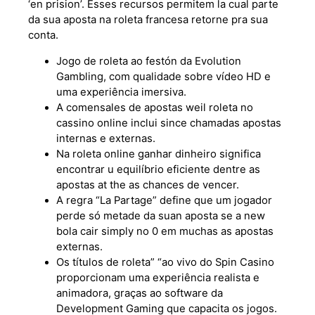
‘en prision’. Esses recursos permitem la cual parte
da sua aposta na roleta francesa retorne pra sua
conta.
Jogo de roleta ao festón da Evolution
Gambling, com qualidade sobre vídeo HD e
uma experiência imersiva.
A comensales de apostas weil roleta no
cassino online inclui since chamadas apostas
internas e externas.
Na roleta online ganhar dinheiro significa
encontrar u equilíbrio eficiente dentre as
apostas at the as chances de vencer.
A regra “La Partage” define que um jogador
perde só metade da suan aposta se a new
bola cair simply no 0 em muchas as apostas
externas.
Os títulos de roleta” “ao vivo do Spin Casino
proporcionam uma experiência realista e
animadora, graças ao software da
Development Gaming que capacita os jogos.