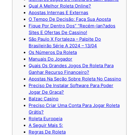
Qual A Melhor Roleta Online?
Apostas Internas E Externas
O Tempo De Decisão: Faça Sua Aposta
Fique Por Dentro Dos” “Recém-lan?ados
Sites E Ofertas De Cassino!
São Paulo X Fortaleza – Palpite Do
Brasileirão Série A 2024 – 13/04
Os Números Da Roleta
Manuais Do Jogador
Quais Os Grandes Jogos De Roleta Para
Ganhar Recurso Financeiro?
Apostas Na Seção Sobre Roleta No Cassino
Preciso De Instalar Software Para Poder
Jogar De Graça?
Balzac Casino
Preciso Criar Uma Conta Para Jogar Roleta
Grátis?
Roleta Europeia
A Seguir Mais 5:
Regras De Roleta