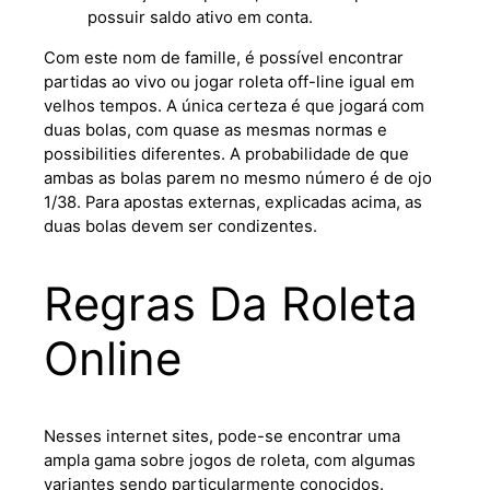
possuir saldo ativo em conta.
Com este nom de famille, é possível encontrar
partidas ao vivo ou jogar roleta off-line igual em
velhos tempos. A única certeza é que jogará com
duas bolas, com quase as mesmas normas e
possibilities diferentes. A probabilidade de que
ambas as bolas parem no mesmo número é de ojo
1/38. Para apostas externas, explicadas acima, as
duas bolas devem ser condizentes.
Regras Da Roleta
Online
Nesses internet sites, pode-se encontrar uma
ampla gama sobre jogos de roleta, com algumas
variantes sendo particularmente conocidos.