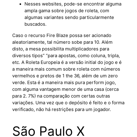
Nesses websites, pode-se encontrar alguma
ampla gama sobre jogos de roleta, com
algumas variantes sendo particularmente
buscados.
Caso o recurso Fire Blaze possa ser acionado
aleatoriamente, tal número sobe para 10. Além
disto, a mesa possibilita multiplicadores para
diversos tipos” “para apostas, como coluna, tripla,
etc. A Roleta Europeia é a versão initial do jogo e é
a maneira mais comum sobre roleta com números
vermelhos e pretos de 1 the 36, ​​além de um zero
verde. Esta é a maneira mais pura perform jogo,
com alguma vantagem menor de uma casa (cerca
para 2. 7%) na comparação com certas outras
variações. Uma vez que o depósito é feito e o forma
verificado, não há restrições para um jogador.
São Paulo X