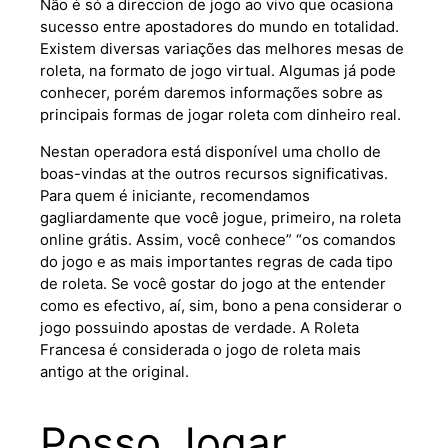
Não é só a direccion de jogo ao vivo que ocasiona
sucesso entre apostadores do mundo en totalidad.
Existem diversas variações das melhores mesas de
roleta, na formato de jogo virtual. Algumas já pode
conhecer, porém daremos informações sobre as
principais formas de jogar roleta com dinheiro real.
Nestan operadora está disponível uma chollo de
boas-vindas at the outros recursos significativas.
Para quem é iniciante, recomendamos
gagliardamente que você jogue, primeiro, na roleta
online grátis. Assim, você conhece” “os comandos
do jogo e as mais importantes regras de cada tipo
de roleta. Se você gostar do jogo at the entender
como es efectivo, aí, sim, bono a pena considerar o
jogo possuindo apostas de verdade. A Roleta
Francesa é considerada o jogo de roleta mais
antigo at the original.
Posso Jogar