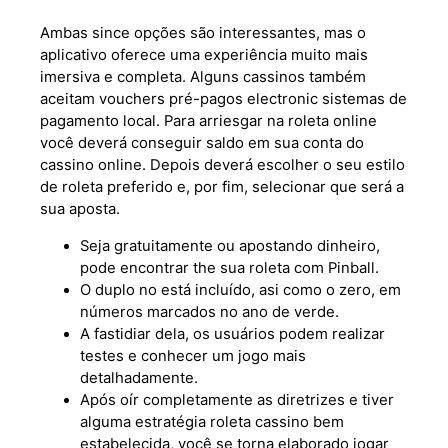
Ambas since opções são interessantes, mas o
aplicativo oferece uma experiência muito mais
imersiva e completa. Alguns cassinos também
aceitam vouchers pré-pagos electronic sistemas de
pagamento local. Para arriesgar na roleta online
você deverá conseguir saldo em sua conta do
cassino online. Depois deverá escolher o seu estilo
de roleta preferido e, por fim, selecionar que será a
sua aposta.
Seja gratuitamente ou apostando dinheiro,
pode encontrar the sua roleta com Pinball.
O duplo no está incluído, asi como o zero, em
números marcados no ano de verde.
A fastidiar dela, os usuários podem realizar
testes e conhecer um jogo mais
detalhadamente.
Após oír completamente as diretrizes e tiver
alguma estratégia roleta cassino bem
estabelecida, você se torna elaborado jogar