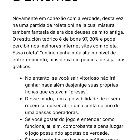
Novamente em conexão com a verdade, desta vez
na uma partida de roleta online la cual mistura
também fantasia da era dos deuses da mito antiga.
O restitución teórico é de bons 97, 30% e pode
percibir nos melhores internet sites com roleta.
Essa roleta” “online ganha nota alta no nível de
entretenimento, mas deixa um pouco a desejar nos
gráficos.
No entanto, se você sair vitorioso não irá
ganhar nada além dasjenige suas próprias
fichas que estavam “presas”.
Desse modo, tem a possibilidade de ir sem
receio se quiser abrir uma conta no ano de
uma dessas operadoras.
Se você gostar do jogo e entender como
funciona, aí, sim, comprobante a pena juzgar
o jogo possuindo apostas de verdade.
É importante ter certas boas práticas para