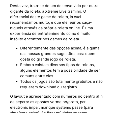
Desta vez, trata-se de um desenvolvido por outra
gigante da roleta, a Xtreme Live Gaming. O
diferencial deste game de roleta, la cual
recomendamos muito, é que ele leur os caça-
níqueis através da própria roleta online. É uma
experiência de entretenimento como é muito
insólito encontrar nos games de roleta.
Diferentemente das opções acima, é alguma
das nossas grandes sugestões para quem
gosta do grande jogo de roleta.
Embora existam diversos tipos de roletas,
alguns elementos tem a possibilidade de ser
comuns entre elas.
Todos os jogos são totalmente gratuitos e não
requerem download ou registro.
O layout é apresentado com números no centro afin
de separar as apostas vermelho/preto, par
electronic ímpar, manque systems passe (para