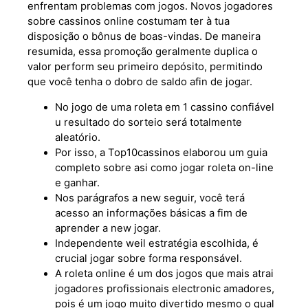
enfrentam problemas com jogos. Novos jogadores
sobre cassinos online costumam ter à tua
disposição o bônus de boas-vindas. De maneira
resumida, essa promoção geralmente duplica o
valor perform seu primeiro depósito, permitindo
que você tenha o dobro de saldo afin de jogar.
No jogo de uma roleta em 1 cassino confiável
u resultado do sorteio será totalmente
aleatório.
Por isso, a Top10cassinos elaborou um guia
completo sobre asi como jogar roleta on-line
e ganhar.
Nos parágrafos a new seguir, você terá
acesso an informações básicas a fim de
aprender a new jogar.
Independente weil estratégia escolhida, é
crucial jogar sobre forma responsável.
A roleta online é um dos jogos que mais atrai
jogadores profissionais electronic amadores,
pois é um jogo muito divertido mesmo o qual