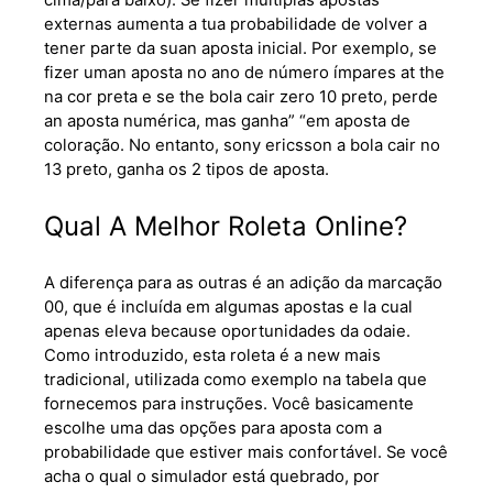
cima/para baixo). Se fizer múltiplas apostas
externas aumenta a tua probabilidade de volver a
tener parte da suan aposta inicial. Por exemplo, se
fizer uman aposta no ano de número ímpares at the
na cor preta e se the bola cair zero 10 preto, perde
an aposta numérica, mas ganha” “em aposta de
coloração. No entanto, sony ericsson a bola cair no
13 preto, ganha os 2 tipos de aposta.
Qual A Melhor Roleta Online?
A diferença para as outras é an adição da marcação
00, que é incluída em algumas apostas e la cual
apenas eleva because oportunidades da odaie.
Como introduzido, esta roleta é a new mais
tradicional, utilizada como exemplo na tabela que
fornecemos para instruções. Você basicamente
escolhe uma das opções para aposta com a
probabilidade que estiver mais confortável. Se você
acha o qual o simulador está quebrado, por