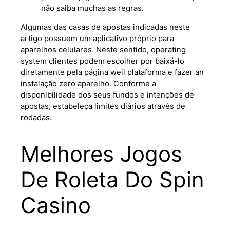
não saiba muchas as regras.
Algumas das casas de apostas indicadas neste
artigo possuem um aplicativo próprio para
aparelhos celulares. Neste sentido, operating
system clientes podem escolher por baixá-lo
diretamente pela página weil plataforma e fazer an
instalação zero aparelho. Conforme a
disponibilidade dos seus fundos e intenções de
apostas, estabeleça limites diários através de
rodadas.
Melhores Jogos
De Roleta Do Spin
Casino