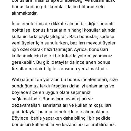
bonusların nasıl talep edilebileceği ve kullanılacak
bonus kodları gibi konular da bu bölümde ele
alınmaktadır.
İncelemelerimizde dikkate alınan bir diğer önemli
nokta ise, bonus fırsatlarının hangi koşullar altında
kullanıcılarla paylaşıldığıdır. Bazı bonuslar, sadece
yeni üyeler için sunulurken, bazıları mevcut üyeler
için özel olarak hazırlanmıştır. Ayrıca, bonusları
kullanmak için belirli bir tutarda yatırım yapmanız
gerekebilir. Bu gibi detaylar da incelenen bonus
fırsatlarına dair bilgiler arasında yer almaktadır.
Web sitemizde yer alan bu bonus incelemeleri, size
sunduğumuz farklı fırsatları daha iyi anlamanızı ve
böylece size en uygun olanı seçmenizi
sağlamaktadır. Bonusların avantajları ve
dezavantajları, sınırlamaları ve kullanım koşulları
gibi detaylar bu incelemelerde ele alınmaktadır.
Böylece, bahis yaparken daha bilinçli bir şekilde
bonusları kullanabilir ve kazancınızı artırabilirsiniz.