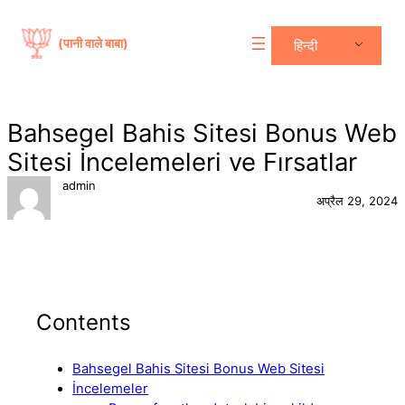
सामग्री
पर
(पानी वाले बाबा)
हिन्दी
जाएं
Bahsegel Bahis Sitesi Bonus Web
Sitesi İncelemeleri ve Fırsatlar
admin
अप्रैल 29, 2024
Contents
Bahsegel Bahis Sitesi Bonus Web Sitesi
İncelemeler