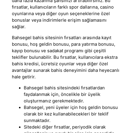
daha fazla kazanma şansınızı artırabilirsiniz. Bu
fırsatlar, kullanıcıların farklı spor dallarına, casino
oyunlarına veya diğer oyun seçeneklerine özel
bonuslar veya indirimlerle erişim sağlamasını
sağlar.
Bahsegel bahis sitesinin fırsatları arasında kayıt
bonusu, hoş geldin bonusu, para yatırma bonusu,
kayıp bonusu ve sadakat programı gibi çeşitli
teklifler bulunabilir. Bu fırsatlar, kullanıcılara ekstra
bahis kredisi, ücretsiz oyunlar veya diğer özel
avantajlar sunarak bahis deneyimini daha heyecanlı
hale getirir.
Bahsegel bahis sitesindeki fırsatlardan
faydalanmak için, öncelikle bir üyelik
oluşturmanız gerekmektedir.
Bahsegel, yeni üyeler için hoş geldin bonusu
olarak bir kez kullanabilecekleri bir teklif
sunmaktadır.
Sitedeki diğer fırsatlar, periyodik olarak