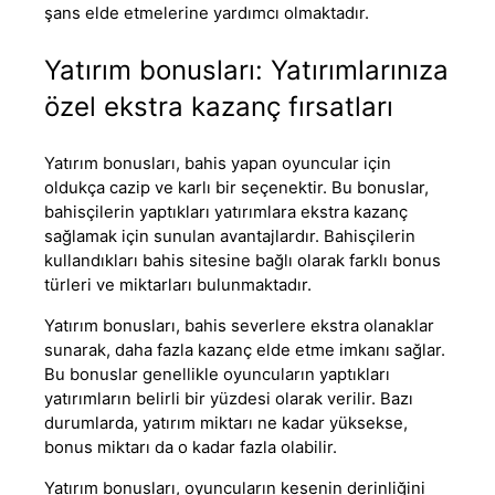
şans elde etmelerine yardımcı olmaktadır.
Yatırım bonusları: Yatırımlarınıza
özel ekstra kazanç fırsatları
Yatırım bonusları, bahis yapan oyuncular için
oldukça cazip ve karlı bir seçenektir. Bu bonuslar,
bahisçilerin yaptıkları yatırımlara ekstra kazanç
sağlamak için sunulan avantajlardır. Bahisçilerin
kullandıkları bahis sitesine bağlı olarak farklı bonus
türleri ve miktarları bulunmaktadır.
Yatırım bonusları, bahis severlere ekstra olanaklar
sunarak, daha fazla kazanç elde etme imkanı sağlar.
Bu bonuslar genellikle oyuncuların yaptıkları
yatırımların belirli bir yüzdesi olarak verilir. Bazı
durumlarda, yatırım miktarı ne kadar yüksekse,
bonus miktarı da o kadar fazla olabilir.
Yatırım bonusları, oyuncuların kesenin derinliğini