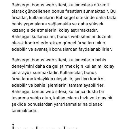
Bahsegel bonus web sitesi, kullanıcılara düzenli
olarak güncellenen bonus fırsatları sunmaktadır. Bu
fırsatlar, kullanıcıların Bahsegel sitesinde daha fazla
bahis yapmalarını sağlamakta ve daha yüksek
kazanç elde etmelerini kolaylaştırmaktadır.
Bahsegel kullanıcıları, bonus web sitesini düzenli
olarak kontrol ederek en güncel fırsatları takip
edebilir ve avantajlı bonuslardan faydalanabilirler.
Bahsegel bonus web sitesi, kullanıcıların bahis
deneyimini daha da geliştirmek için kullanımı kolay
bir arayüz sunmaktadır. Kullanıcılar, bonus
fırsatlarına kolaylıkla ulaşabilir, şartları kontrol
edebilir ve bahis işlemlerini tamamlayabilirler.
Bahsegel bonus web sitesi, kullanıcı dostu bir
tasarıma sahip olup, kullanıcıların hızlı ve kolay bir
şekilde bonuslardan yararlanmalarına olanak
tanımaktadır.