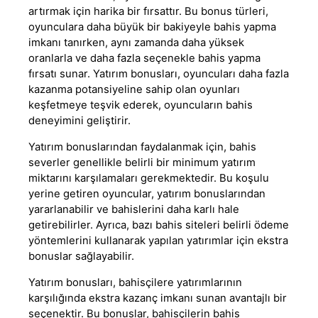
artırmak için harika bir fırsattır. Bu bonus türleri,
oyunculara daha büyük bir bakiyeyle bahis yapma
imkanı tanırken, aynı zamanda daha yüksek
oranlarla ve daha fazla seçenekle bahis yapma
fırsatı sunar. Yatırım bonusları, oyuncuları daha fazla
kazanma potansiyeline sahip olan oyunları
keşfetmeye teşvik ederek, oyuncuların bahis
deneyimini geliştirir.
Yatırım bonuslarından faydalanmak için, bahis
severler genellikle belirli bir minimum yatırım
miktarını karşılamaları gerekmektedir. Bu koşulu
yerine getiren oyuncular, yatırım bonuslarından
yararlanabilir ve bahislerini daha karlı hale
getirebilirler. Ayrıca, bazı bahis siteleri belirli ödeme
yöntemlerini kullanarak yapılan yatırımlar için ekstra
bonuslar sağlayabilir.
Yatırım bonusları, bahisçilere yatırımlarının
karşılığında ekstra kazanç imkanı sunan avantajlı bir
seçenektir. Bu bonuslar, bahisçilerin bahis