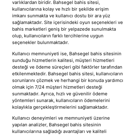
varlıklardan biridir. Bahsegel bahis sitesi,
kullanıcılarına kolay ve hızlı bir şekilde erişim
imkanı sunmakta ve kullanıcı dostu bir ara yüz
sağlamaktadır. Site içerisindeki oyun seçenekleri ve
bahis marketleri geniş bir yelpazede sunulmakta
olup, kullanıcıların farklı tercihlerine uygun
seçenekler bulunmaktadır.
Kullanıcı memnuniyeti ise, Bahsegel bahis sitesinin
sunduğu hizmetlerin kalitesi, müşteri hizmetleri
desteği ve ödeme süreçleri gibi faktörler tarafından
etkilenmektedir. Bahsegel bahis sitesi, kullanıcıların
sorunlarını çözmek ve herhangi bir konuda yardımcı
olmak için 7/24 müşteri hizmetleri desteği
sunmaktadır. Ayrıca, hızlı ve güvenilir ödeme
yöntemleri sunarak, kullanıcıların ödemelerini
kolaylıkla gerçekleştirmelerini sağlamaktadır.
Kullanıcı deneyimleri ve memnuniyeti üzerine
yapılan analizler, Bahsegel bahis sitesinin
kullanıcılarına sağladığı avantajları ve kaliteli