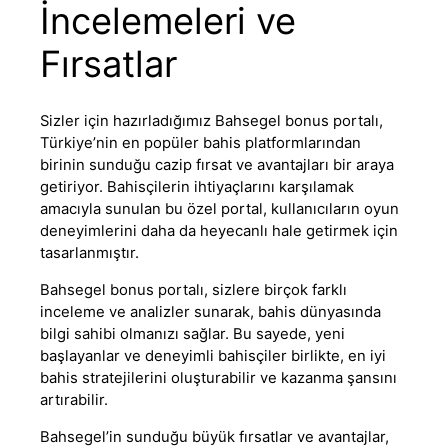
İncelemeleri ve
Fırsatlar
Sizler için hazırladığımız Bahsegel bonus portalı,
Türkiye’nin en popüler bahis platformlarından
birinin sunduğu cazip fırsat ve avantajları bir araya
getiriyor. Bahisçilerin ihtiyaçlarını karşılamak
amacıyla sunulan bu özel portal, kullanıcıların oyun
deneyimlerini daha da heyecanlı hale getirmek için
tasarlanmıştır.
Bahsegel bonus portalı, sizlere birçok farklı
inceleme ve analizler sunarak, bahis dünyasında
bilgi sahibi olmanızı sağlar. Bu sayede, yeni
başlayanlar ve deneyimli bahisçiler birlikte, en iyi
bahis stratejilerini oluşturabilir ve kazanma şansını
artırabilir.
Bahsegel’in sunduğu büyük fırsatlar ve avantajlar,