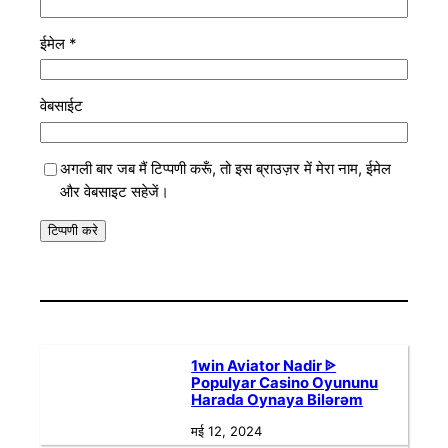
ईमेल
*
वेबसाईट
अगली बार जब मैं टिप्पणी करूँ, तो इस ब्राउज़र में मेरा नाम, ईमेल
और वेबसाइट सहेजें।
1win Aviator Nadir ᐉ
Populyar Casino Oyununu
Harada Oynaya Bilərəm
मई 12, 2024