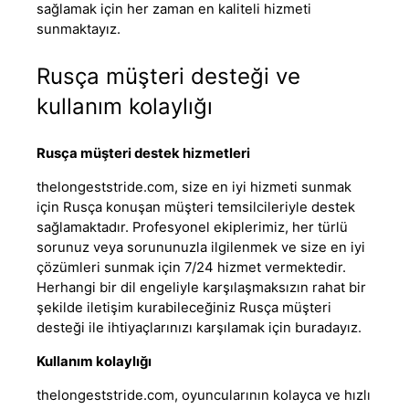
sağlamak için her zaman en kaliteli hizmeti
sunmaktayız.
Rusça müşteri desteği ve
kullanım kolaylığı
Rusça müşteri destek hizmetleri
thelongeststride.com, size en iyi hizmeti sunmak
için Rusça konuşan müşteri temsilcileriyle destek
sağlamaktadır. Profesyonel ekiplerimiz, her türlü
sorunuz veya sorununuzla ilgilenmek ve size en iyi
çözümleri sunmak için 7/24 hizmet vermektedir.
Herhangi bir dil engeliyle karşılaşmaksızın rahat bir
şekilde iletişim kurabileceğiniz Rusça müşteri
desteği ile ihtiyaçlarınızı karşılamak için buradayız.
Kullanım kolaylığı
thelongeststride.com, oyuncularının kolayca ve hızlı