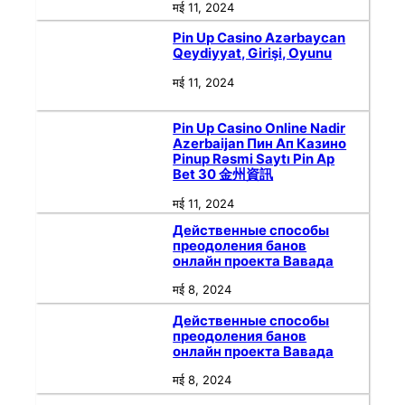
मई 11, 2024
Pin Up Casino Azərbaycan
Qeydiyyat, Girişi, Oyunu
मई 11, 2024
Pin Up Casino Online Nadir
Azerbaijan Пин Ап Казино
Pinup Rəsmi Saytı Pin Ap
Bet 30 金州資訊
मई 11, 2024
Действенные способы
преодоления банов
онлайн проекта Вавада
मई 8, 2024
Действенные способы
преодоления банов
онлайн проекта Вавада
मई 8, 2024