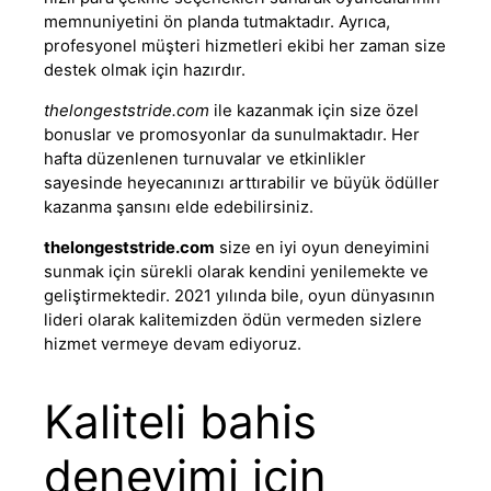
memnuniyetini ön planda tutmaktadır. Ayrıca,
profesyonel müşteri hizmetleri ekibi her zaman size
destek olmak için hazırdır.
thelongeststride.com
ile kazanmak için size özel
bonuslar ve promosyonlar da sunulmaktadır. Her
hafta düzenlenen turnuvalar ve etkinlikler
sayesinde heyecanınızı arttırabilir ve büyük ödüller
kazanma şansını elde edebilirsiniz.
thelongeststride.com
size en iyi oyun deneyimini
sunmak için sürekli olarak kendini yenilemekte ve
geliştirmektedir. 2021 yılında bile, oyun dünyasının
lideri olarak kalitemizden ödün vermeden sizlere
hizmet vermeye devam ediyoruz.
Kaliteli bahis
deneyimi için