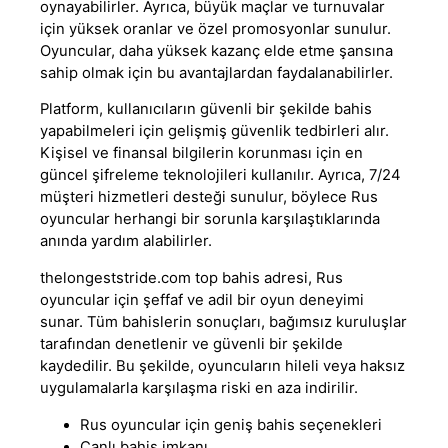
oynayabilirler. Ayrıca, büyük maçlar ve turnuvalar
için yüksek oranlar ve özel promosyonlar sunulur.
Oyuncular, daha yüksek kazanç elde etme şansına
sahip olmak için bu avantajlardan faydalanabilirler.
Platform, kullanıcıların güvenli bir şekilde bahis
yapabilmeleri için gelişmiş güvenlik tedbirleri alır.
Kişisel ve finansal bilgilerin korunması için en
güncel şifreleme teknolojileri kullanılır. Ayrıca, 7/24
müşteri hizmetleri desteği sunulur, böylece Rus
oyuncular herhangi bir sorunla karşılaştıklarında
anında yardım alabilirler.
thelongeststride.com top bahis adresi, Rus
oyuncular için şeffaf ve adil bir oyun deneyimi
sunar. Tüm bahislerin sonuçları, bağımsız kuruluşlar
tarafından denetlenir ve güvenli bir şekilde
kaydedilir. Bu şekilde, oyuncuların hileli veya haksız
uygulamalarla karşılaşma riski en aza indirilir.
Rus oyuncular için geniş bahis seçenekleri
Canlı bahis imkanı