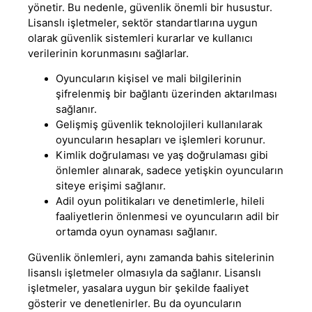
yönetir. Bu nedenle, güvenlik önemli bir husustur.
Lisanslı işletmeler, sektör standartlarına uygun
olarak güvenlik sistemleri kurarlar ve kullanıcı
verilerinin korunmasını sağlarlar.
Oyuncuların kişisel ve mali bilgilerinin
şifrelenmiş bir bağlantı üzerinden aktarılması
sağlanır.
Gelişmiş güvenlik teknolojileri kullanılarak
oyuncuların hesapları ve işlemleri korunur.
Kimlik doğrulaması ve yaş doğrulaması gibi
önlemler alınarak, sadece yetişkin oyuncuların
siteye erişimi sağlanır.
Adil oyun politikaları ve denetimlerle, hileli
faaliyetlerin önlenmesi ve oyuncuların adil bir
ortamda oyun oynaması sağlanır.
Güvenlik önlemleri, aynı zamanda bahis sitelerinin
lisanslı işletmeler olmasıyla da sağlanır. Lisanslı
işletmeler, yasalara uygun bir şekilde faaliyet
gösterir ve denetlenirler. Bu da oyuncuların