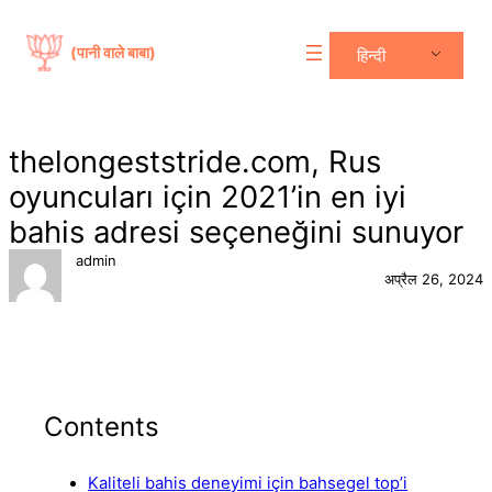
सामग्री
पर
(पानी वाले बाबा)
हिन्दी
जाएं
thelongeststride.com, Rus
oyuncuları için 2021’in en iyi
bahis adresi seçeneğini sunuyor
admin
अप्रैल 26, 2024
Contents
Kaliteli bahis deneyimi için bahsegel top’i