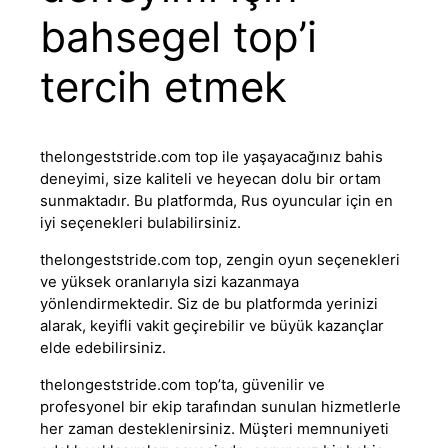
bahsegel top’i
tercih etmek
thelongeststride.com top ile yaşayacağınız bahis
deneyimi, size kaliteli ve heyecan dolu bir ortam
sunmaktadır. Bu platformda, Rus oyuncular için en
iyi seçenekleri bulabilirsiniz.
thelongeststride.com top, zengin oyun seçenekleri
ve yüksek oranlarıyla sizi kazanmaya
yönlendirmektedir. Siz de bu platformda yerinizi
alarak, keyifli vakit geçirebilir ve büyük kazançlar
elde edebilirsiniz.
thelongeststride.com top’ta, güvenilir ve
profesyonel bir ekip tarafından sunulan hizmetlerle
her zaman desteklenirsiniz. Müşteri memnuniyeti