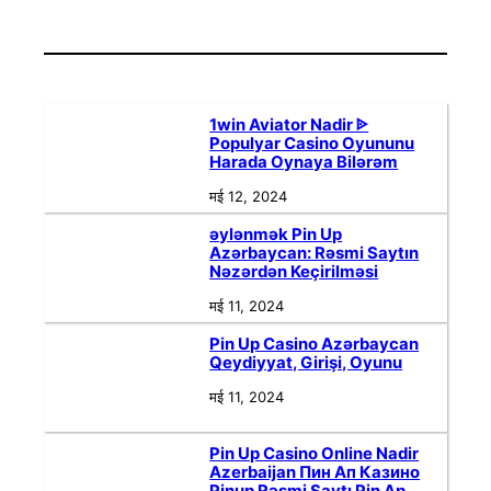
1win Aviator Nadir ᐉ
Populyar Casino Oyununu
Harada Oynaya Bilərəm
मई 12, 2024
əylənmək Pin Up
Azərbaycan: Rəsmi Saytın
Nəzərdən Keçirilməsi
मई 11, 2024
Pin Up Casino Azərbaycan
Qeydiyyat, Girişi, Oyunu
मई 11, 2024
Pin Up Casino Online Nadir
Azerbaijan Пин Ап Казино
Pinup Rəsmi Saytı Pin Ap