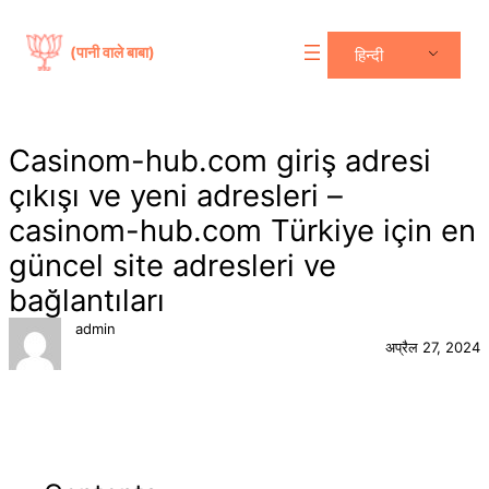
सामग्री
पर
(पानी वाले बाबा)
हिन्दी
जाएं
Casinom-hub.com giriş adresi
çıkışı ve yeni adresleri –
casinom-hub.com Türkiye için en
güncel site adresleri ve
bağlantıları
admin
अप्रैल 27, 2024