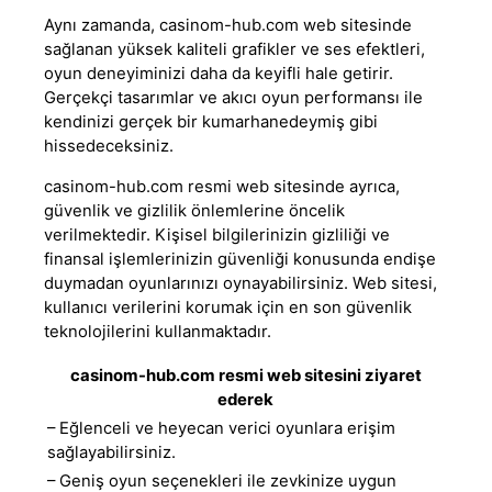
Aynı zamanda, casinom-hub.com web sitesinde
sağlanan yüksek kaliteli grafikler ve ses efektleri,
oyun deneyiminizi daha da keyifli hale getirir.
Gerçekçi tasarımlar ve akıcı oyun performansı ile
kendinizi gerçek bir kumarhanedeymiş gibi
hissedeceksiniz.
casinom-hub.com resmi web sitesinde ayrıca,
güvenlik ve gizlilik önlemlerine öncelik
verilmektedir. Kişisel bilgilerinizin gizliliği ve
finansal işlemlerinizin güvenliği konusunda endişe
duymadan oyunlarınızı oynayabilirsiniz. Web sitesi,
kullanıcı verilerini korumak için en son güvenlik
teknolojilerini kullanmaktadır.
casinom-hub.com resmi web sitesini ziyaret
ederek
– Eğlenceli ve heyecan verici oyunlara erişim
sağlayabilirsiniz.
– Geniş oyun seçenekleri ile zevkinize uygun