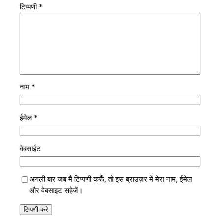
टिप्पणी
*
नाम
*
ईमेल
*
वेबसाईट
अगली बार जब मैं टिप्पणी करूँ, तो इस ब्राउज़र में मेरा नाम, ईमेल
और वेबसाइट सहेजें।