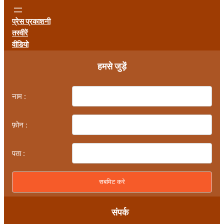
प्रेस प्रकाशनी
तस्वीरें
वीडियो
हमसे जुड़ें
नाम :
फ़ोन :
पता :
संपर्क