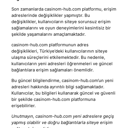
Son zamanlarda casinom-hub.com platformu, erişim
adreslerinde değişiklikler yapmıştır. Bu
değişiklikler, kullanıcıların siteye sorunsuz erişim
sağlamalarını ve oyun deneyimlerini kesintisiz bir
şekilde yaşamalarını amaçlamaktadır.
casinom-hub.com platformunun adres
değişiklikleri, Türkiye’deki kullanıcılarının siteye
ulaşma süreçlerini etkilemektedir. Bu nedenle,
kullanıcıların yeni adresleri öğrenmeleri ve güncel
bağlantılara erişim sağlamaları önemlidir.
Bu güncel bilgilendirme, casinom-hub.com’un yeni
adresleri hakkında ayrıntılı bilgi sağlamaktadır.
Kullanıcılar, bu bilgileri kullanarak güncel ve güvenli
bir şekilde casinom-hub.com platformuna
erişebilirler.
Unutmayın, casinom-hub.com yeni adreslere geçiş
yapmış olabilir ve doğru bağlantılarla siteye erişim