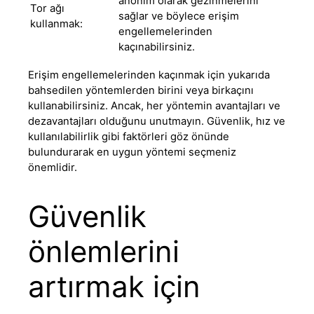
anonim olarak gezinmelerini
Tor ağı
sağlar ve böylece erişim
kullanmak:
engellemelerinden
kaçınabilirsiniz.
Erişim engellemelerinden kaçınmak için yukarıda
bahsedilen yöntemlerden birini veya birkaçını
kullanabilirsiniz. Ancak, her yöntemin avantajları ve
dezavantajları olduğunu unutmayın. Güvenlik, hız ve
kullanılabilirlik gibi faktörleri göz önünde
bulundurarak en uygun yöntemi seçmeniz
önemlidir.
Güvenlik
önlemlerini
artırmak için