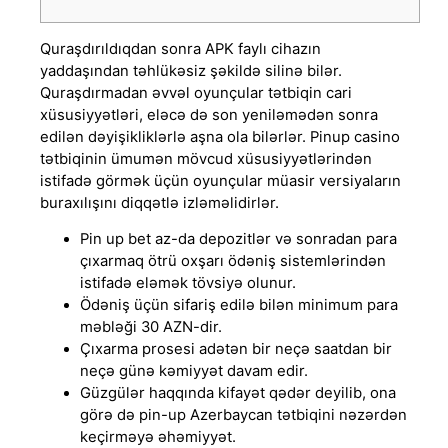
Quraşdırıldıqdan sonra APK faylı cihazın
yaddaşından təhlükəsiz şəkildə silinə bilər.
Quraşdırmadan əvvəl oyunçular tətbiqin cari
xüsusiyyətləri, eləcə də son yeniləmədən sonra
edilən dəyişikliklərlə aşna ola bilərlər. Pinup casino
tətbiqinin ümumən mövcud xüsusiyyətlərindən
istifadə görmək üçün oyunçular müasir versiyaların
buraxılışını diqqətlə izləməlidirlər.
Pin up bet az-da depozitlər və sonradan para
çıxarmaq ötrü oxşarı ödəniş sistemlərindən
istifadə eləmək tövsiyə olunur.
Ödəniş üçün sifariş edilə bilən minimum para
məbləği 30 AZN-dir.
Çıxarma prosesi adətən bir neçə saatdan bir
neçə günə kəmiyyət davam edir.
Güzgülər haqqında kifayət qədər deyilib, ona
görə də pin-up Azerbaycan tətbiqini nəzərdən
keçirməyə əhəmiyyət.