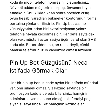
kodu ilə mobil telefon nömrəsini iç etməlisiniz.
Növbəti addım müştərinin e-poçt ünvanını təyin
etməkdir. Onu kliklədikdən sonra poçtdan artıq
oyun hesabı yaradılan bukmeker kontorunun formal
portalına yönləndirilirsiniz. Pin Up bet casino
xüsusiyyətlərindən biri avtorizasiyanın yalnız
telefonla həyata keçirilməsidir. Hər dəfə sayta daxil
olan vaxt müştəri avtorizasiya üçün parol olan SMS
kodu alır. Bir tərəfdən, bu, ən rahat deyil, çünki
həmişə telefonunuzun yanınızda olması lazımdır.
Pin Up Bet Güzgüsünü Necə
Istifadə Görmək Olar
Hər bir pin up bonus code aydın bir istifadə müddəti
var, onu silmək olmaz. Siz kazino saytında bir
promosyon kodu əldə edə bilərsiniz, həmçinin
administrasiyanın abunə olmağı təklif etdiyi poçt
siyahısı sayəsində. Siz həmçinin kazino elan