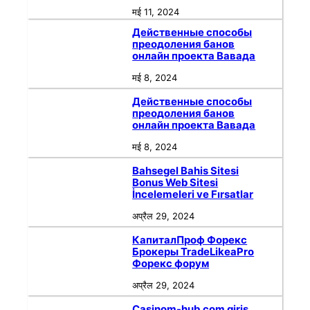
मई 11, 2024
Действенные способы
преодоления банов
онлайн проекта Вавада
मई 8, 2024
Действенные способы
преодоления банов
онлайн проекта Вавада
मई 8, 2024
Bahsegel Bahis Sitesi
Bonus Web Sitesi
İncelemeleri ve Fırsatlar
अप्रैल 29, 2024
КапиталПроф Форекс
Брокеры TradeLikeaPro
Форекс форум
अप्रैल 29, 2024
Casinom-hub.com giriş