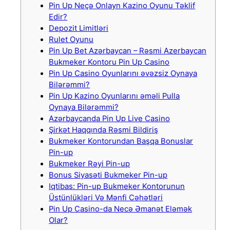
Pin Up Neçə Onlayn Kazino Oyunu Təklif
Edir?
Depozit Limitləri
Rulet Oyunu
Pin Up Bet Azərbaycan – Rəsmi Azerbaycan
Bukmeker Kontoru Pin Up Casino
Pin Up Casino Oyunlarını əvəzsiz Oynaya
Bilərəmmi?
Pin Up Kazino Oyunlarını əməli Pulla
Oynaya Bilərəmmi?
Azərbaycanda Pin Up Live Casino
Şirkət Haqqında Rəsmi Bildiriş
Bukmeker Kontorundan Başqa Bonuslar
Pin-up
Bukmeker Rəyi Pin-up
Bonus Siyasəti Bukmeker Pin-up
Iqtibas: Pin-up Bukmeker Kontorunun
Üstünlükləri Və Mənfi Cəhətləri
Pin Up Casino-da Necə Əmanət Eləmək
Olar?