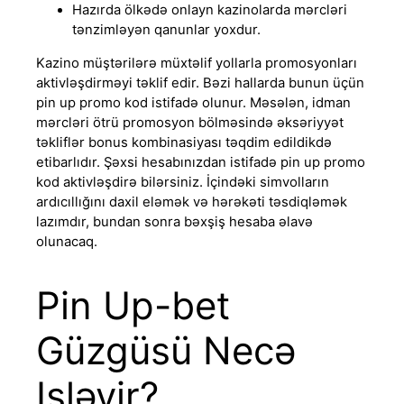
Hazırda ölkədə onlayn kazinolarda mərcləri
tənzimləyən qanunlar yoxdur.
Kazino müştərilərə müxtəlif yollarla promosyonları
aktivləşdirməyi təklif edir. Bəzi hallarda bunun üçün
pin up promo kod istifadə olunur. Məsələn, idman
mərcləri ötrü promosyon bölməsində əksəriyyət
təkliflər bonus kombinasiyası təqdim edildikdə
etibarlıdır. Şəxsi hesabınızdan istifadə pin up promo
kod aktivləşdirə bilərsiniz. İçindəki simvolların
ardıcıllığını daxil eləmək və hərəkəti təsdiqləmək
lazımdır, bundan sonra bəxşiş hesaba əlavə
olunacaq.
Pin Up-bet
Güzgüsü Necə
Işləyir?