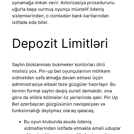
oynamağa imkan verir. Avtorizasiya prosedurunu
uğurla başa vurmuş oyunçu müxtəlif ödəniş
sistemlərindən, o cümlədən bank kartlarından
istifadə edə bilər.
Depozit Limitləri
Saytın bloklanması bukmeker kontorları ötrü
misilsiz yox. Pin-up bet oyunçularının möhkəm
xidmətdən səfa almağa davam etməsi üçün
administrasiya əlbəəl təzə güzgülər hazırlayır. Bu
termin formal saytın dəqiq surəti deməkdir, ona
görə də elliklə bölmələr öz yerlərində qalır. Pin Up
Bet azerbaycan güzgüsünün naviqasiyası və
funksionallığı dəyişməz olaraq qalacaq.
Bu oyun klubunda asudə ödəniş
xidmətlərindən istifadə etməklə əməli uduşlar