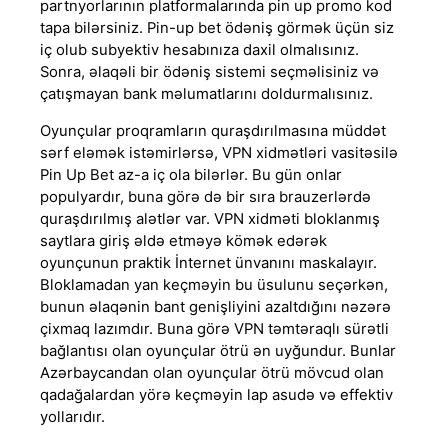
partnyorlarının platformalarında pin up promo kod
tapa bilərsiniz. Pin-up bet ödəniş görmək üçün siz
iç olub subyektiv hesabınıza daxil olmalısınız.
Sonra, əlaqəli bir ödəniş sistemi seçməlisiniz və
çatışmayan bank məlumatlarını doldurmalısınız.
Oyunçular proqramların quraşdırılmasına müddət
sərf eləmək istəmirlərsə, VPN xidmətləri vasitəsilə
Pin Up Bet az-a iç ola bilərlər. Bu gün onlar
populyardır, buna görə də bir sıra brauzerlərdə
quraşdırılmış alətlər var. VPN xidməti bloklanmış
saytlara giriş əldə etməyə kömək edərək
oyunçunun praktik İnternet ünvanını maskalayır.
Bloklamadan yan keçməyin bu üsulunu seçərkən,
bunun əlaqənin bant genişliyini azaltdığını nəzərə
çixmaq lazımdır. Buna görə VPN təmtəraqlı sürətli
bağlantısı olan oyunçular ötrü ən uyğundur. Bunlar
Azərbaycandan olan oyunçular ötrü mövcud olan
qadağalardan yörə keçməyin lap asudə və effektiv
yollarıdır.