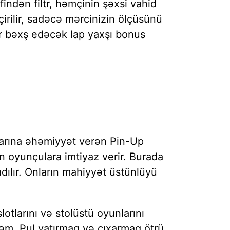
findən filtr, həmçinin şəxsi vahid
eçirilir, sadəcə mərcinizin ölçüsünü
ar bəxş edəcək lap yaxşı bonus
tlarına əhəmiyyət verən Pin-Up
n oyunçulara imtiyaz verir. Burada
ılır. Onların mahiyyət üstünlüyü
otlarını və stolüstü oyunlarını
rəm. Pul yatırmaq və çıxarmaq ötrü