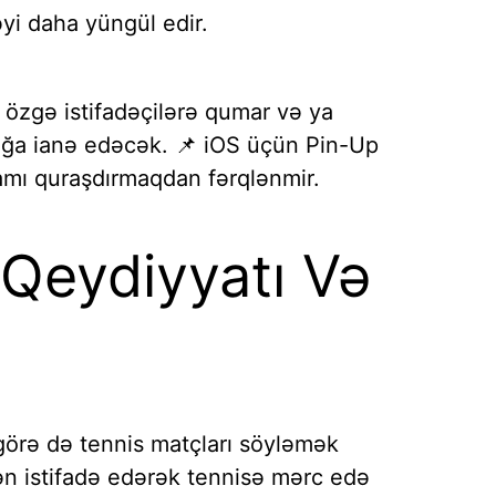
yi daha yüngül edir.
r özgə istifadəçilərə qumar və ya
ağa ianə edəcək. 📌 iOS üçün Pin-Up
ramı quraşdırmaqdan fərqlənmir.
Qeydiyyatı Və
görə də tennis matçları söyləmək
dən istifadə edərək tennisə mərc edə