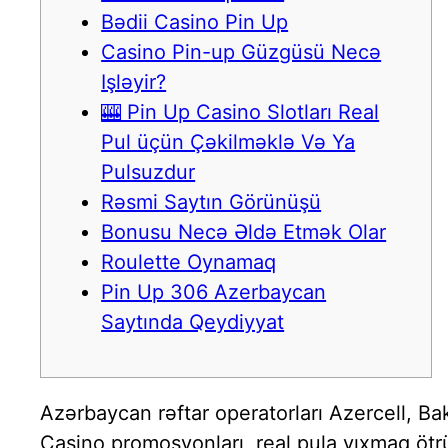
Bədii Casino Pin Up
Casino Pin-up Güzgüsü Necə
Işləyir?
🎰 Pin Up Casino Slotları Real
Pul üçün Çəkilməklə Və Ya
Pulsuzdur
Rəsmi Saytın Görünüşü
Bonusu Necə Əldə Etmək Olar
Roulette Oynamaq
Pin Up 306 Azerbaycan
Saytında Qeydiyyat
Azərbaycan rəftar operatorları Azercell, B
Casino promosyonları, real pula yıxmaq ötrü 