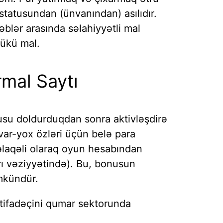
 statusundan (ünvanından) asılıdır.
əblər arasında səlahiyyətli mal
yükü mal.
mal Saytı
usu doldurduqdan sonra aktivləşdirə
var-yox özləri üçün belə para
 əlaqəli olaraq oyun hesabından
rı vəziyyətində). Bu, bonusun
ümkündür.
stifadəçini qumar sektorunda