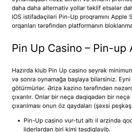
daha daha alternativ yollar təklif etsələr d
IOS istifadəçiləri Pin-Up proqramını Apple 
orqanları tərəfindən platformanın bloklanma
Pin Up Casino – Pin-up
Hazırda klub Pin Up casino seyrək minimum
və sonra oynamağa başlaya bilərsiniz. Eyni
götürmürlər. Ərizə kazino tərəfindən nəzərd
çıxarılır. Onlar bir neçə dəqiqədən bir neç
çıxarılması onun öz qaydaları (şəxsi peşkə
Pin-Up casino vur-tut altı il ərzində 
liderlərdən biri kimi təsdiqləyib.