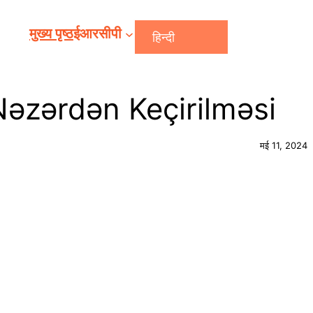
मुख्य पृष्ठ
ईआरसीपी
हिन्दी
əzərdən Keçirilməsi
मई 11, 2024