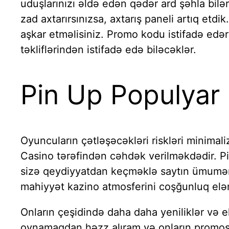
uduşlarınızı əldə edən qədər ard şəhla bilər
zad axtarırsınızsa, axtarış paneli artıq etdi
aşkar etməlisiniz. Promo kodu istifadə edə
təkliflərindən istifadə edə biləcəklər.
Pin Up Populyar S
Oyuncuların çətləşəcəkləri riskləri minima
Casino tərəfindən cəhdək verilməkdədir. Pin
sizə qeydiyyatdan keçməklə saytın ümumən 
mahiyyət kazino atmosferini coşğunluq elə
Onların çeşidində daha daha yeniliklər və e
oynamaqdan həzz alıram və onların promosyo