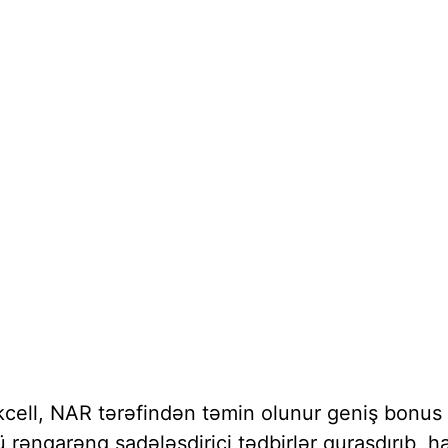
akcell, NAR tərəfindən təmin olunur geniş bonus
rəngarəng sadələşdirici tədbirlər quraşdırıb, ha