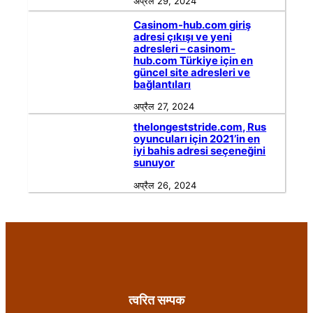
अप्रैल 29, 2024
Casinom-hub.com giriş
adresi çıkışı ve yeni
adresleri – casinom-
hub.com Türkiye için en
güncel site adresleri ve
bağlantıları
अप्रैल 27, 2024
thelongeststride.com, Rus
oyuncuları için 2021’in en
iyi bahis adresi seçeneğini
sunuyor
अप्रैल 26, 2024
त्वरित सम्पक