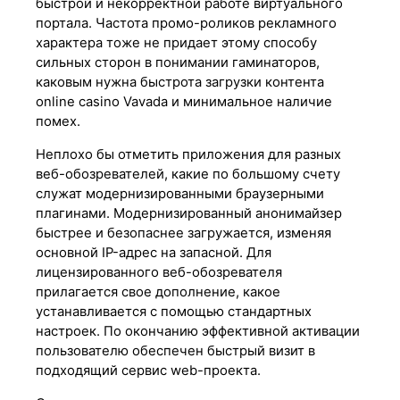
быстрой и некорректной работе виртуального
портала. Частота промо-роликов рекламного
характера тоже не придает этому способу
сильных сторон в понимании гаминаторов,
каковым нужна быстрота загрузки контента
online casino Vavada и минимальное наличие
помех.
Неплохо бы отметить приложения для разных
веб-обозревателей, какие по большому счету
служат модернизированными браузерными
плагинами. Модернизированный анонимайзер
быстрее и безопаснее загружается, изменяя
основной IP-адрес на запасной. Для
лицензированного веб-обозревателя
прилагается свое дополнение, какое
устанавливается с помощью стандартных
настроек. По окончанию эффективной активации
пользователю обеспечен быстрый визит в
подходящий сервис web-проекта.