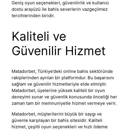
Geniş oyun seçenekleri, güvenilirlik ve kullanıcı
dostu arayüzü ile bahis severlerin vazgeçilmez
tercihlerinden biridir.
Kaliteli ve
Güvenilir Hizmet
Matadorbet, Türkiye’deki online bahis sektöründe
rakiplerinden ayrılan bir platformdur. Bu başarısını
sağlam ve güvenilir hizmetleriyle elde etmiştir.
Matadorbet, üyelerine yüksek kaliteli bir oyun
deneyimi sunar ve güvenlik konusunda önceliği her
zaman tam bir memnuniyetle hizmet vermeye verir.
Matadorbet, müşterilerini büyük bir saygı ve
güvenle karşılayan bir bahis sitesidir. Kaliteli
hizmet, çeşitli oyun seçenekleri ve hızlı ödeme