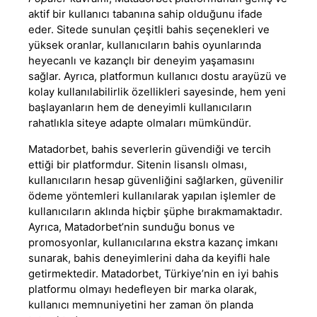
aktif bir kullanıcı tabanına sahip olduğunu ifade
eder. Sitede sunulan çeşitli bahis seçenekleri ve
yüksek oranlar, kullanıcıların bahis oyunlarında
heyecanlı ve kazançlı bir deneyim yaşamasını
sağlar. Ayrıca, platformun kullanıcı dostu arayüzü ve
kolay kullanılabilirlik özellikleri sayesinde, hem yeni
başlayanların hem de deneyimli kullanıcıların
rahatlıkla siteye adapte olmaları mümkündür.
Matadorbet, bahis severlerin güvendiği ve tercih
ettiği bir platformdur. Sitenin lisanslı olması,
kullanıcıların hesap güvenliğini sağlarken, güvenilir
ödeme yöntemleri kullanılarak yapılan işlemler de
kullanıcıların aklında hiçbir şüphe bırakmamaktadır.
Ayrıca, Matadorbet’nin sunduğu bonus ve
promosyonlar, kullanıcılarına ekstra kazanç imkanı
sunarak, bahis deneyimlerini daha da keyifli hale
getirmektedir. Matadorbet, Türkiye’nin en iyi bahis
platformu olmayı hedefleyen bir marka olarak,
kullanıcı memnuniyetini her zaman ön planda