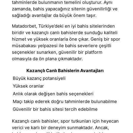
tahminlerde bulunmanın temelini oluşturur. Aynı
zamanda, bahis yapacağınız sitenin güvenilirliği ve
sağladığı avantajlar da büyük önem taşır.
Matadorbet, Türkiye’deki en iyi bahis sitelerinden
biridir ve kazançlı canlı bahislerde sunduğu kaliteli
hizmet ve yüksek oranlarla öne çıkar. Geniş bir spor
müsabakası yelpazesi ile bahis severlere çeşitli
seçenekler sunarken, güvenilir bir platform
olmasıyla da ön plana çıkmaktadır.
Kazançlı Canlı Bahislerin Avantajları
Büyük kazanç potansiyeli
Yüksek oranlar
Anlık olarak değişen bahis seçenekleri
Maçı takip ederek doğru tahminlerde bulunabilme
Güvenilir bir bahis sitesi tercih edebilme
Kazançlı canlı bahisler, spor tutkunları için heyecan
verici ve karlı bir deneyim sunmaktadır. Ancak,