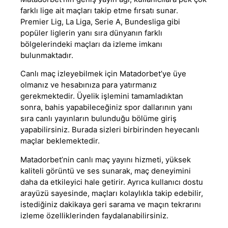
farklı lige ait maçları takip etme fırsatı sunar.
Premier Lig, La Liga, Serie A, Bundesliga gibi
popüler liglerin yanı sıra dünyanın farklı
bölgelerindeki maçları da izleme imkanı
bulunmaktadır.
Canlı maç izleyebilmek için Matadorbet’ye üye
olmanız ve hesabınıza para yatırmanız
gerekmektedir. Üyelik işlemini tamamladıktan
sonra, bahis yapabileceğiniz spor dallarının yanı
sıra canlı yayınların bulunduğu bölüme giriş
yapabilirsiniz. Burada sizleri birbirinden heyecanlı
maçlar beklemektedir.
Matadorbet’nin canlı maç yayını hizmeti, yüksek
kaliteli görüntü ve ses sunarak, maç deneyimini
daha da etkileyici hale getirir. Ayrıca kullanıcı dostu
arayüzü sayesinde, maçları kolaylıkla takip edebilir,
istediğiniz dakikaya geri sarama ve maçın tekrarını
izleme özelliklerinden faydalanabilirsiniz.