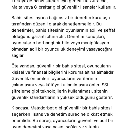
Türkiye’de bahis siteleri için genellikle Curacao,
Malta veya Gibraltar gibi güvenilir lisanslar kullanılır.
Bahis sitesi ayrıca bağımsız bir denetim kuruluşu
tarafından düzenli olarak denetlenmelidir. Bu
denetimler, bahis sitesinin oyunlarının adil ve şeffaf
olduğunu garanti altına alır. Denetim sonuçları,
oyuncuların herhangi bir hile veya manipülasyon
olmadan adil bir oyunculuk deneyimi yaşayacağını
sağlar.
Öte yandan, güvenilir bir bahis sitesi, oyuncuların
kişisel ve finansal bilgilerini koruma altına almalıdır.
Güvenlik önlemleri, oyuncuların verilerinin
çalınmasını veya kötüye kullanılmasını önler. SSL
şifreleme gibi teknolojilerin kullanılması, sitenin
güvenlik standartlarının yüksek olduğunu gösterir.
Kısacası, Matadorbet gibi güvenilir bir bahis sitesi
seçerken lisans ve denetim sürecine dikkat etmek
önemlidir. Bu süreç, oyuncuların güvenli ve adil bir
oyun deneyimi yaşamasını sağlar ve sitenin