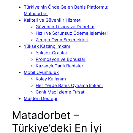
Türkiye’nin Önde Gelen Bahis Platformu:
Matadorbet
Kaliteli ve Güvenilir Hizmet
Güvenilir Lisans ve Denetim
Hızlı ve Sorunsuz Ödeme İşlemleri
Zengin Oyun Seçenekleri
Yüksek Kazanç İmkanı
Yüksek Oranlar
Promosyon ve Bonuslar
Kazançlı Canlı Bahisler
Mobil Uyumluluk
Kolay Kullanım
Her Yerde Bahis Oynama İmkanı
Canlı Maç İzleme Fırsatı
Müşteri Desteği
Matadorbet –
Türkiye’deki En İyi