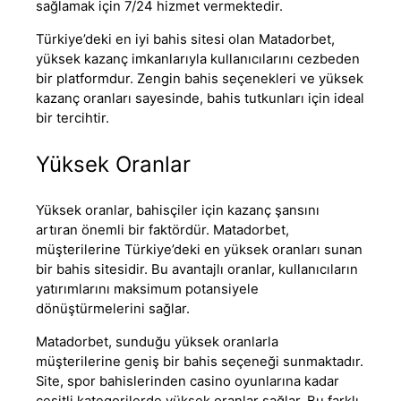
sağlamak için 7/24 hizmet vermektedir.
Türkiye’deki en iyi bahis sitesi olan Matadorbet,
yüksek kazanç imkanlarıyla kullanıcılarını cezbeden
bir platformdur. Zengin bahis seçenekleri ve yüksek
kazanç oranları sayesinde, bahis tutkunları için ideal
bir tercihtir.
Yüksek Oranlar
Yüksek oranlar, bahisçiler için kazanç şansını
artıran önemli bir faktördür. Matadorbet,
müşterilerine Türkiye’deki en yüksek oranları sunan
bir bahis sitesidir. Bu avantajlı oranlar, kullanıcıların
yatırımlarını maksimum potansiyele
dönüştürmelerini sağlar.
Matadorbet, sunduğu yüksek oranlarla
müşterilerine geniş bir bahis seçeneği sunmaktadır.
Site, spor bahislerinden casino oyunlarına kadar