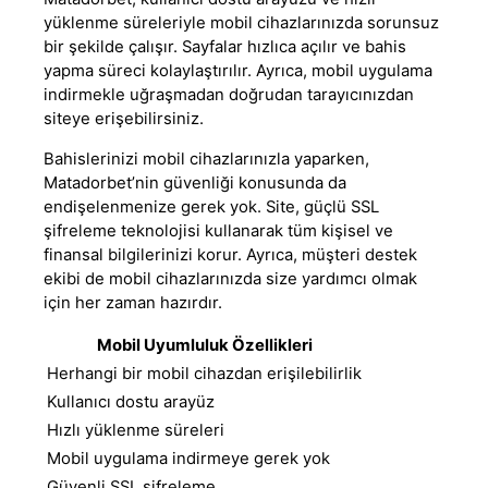
yüklenme süreleriyle mobil cihazlarınızda sorunsuz
bir şekilde çalışır. Sayfalar hızlıca açılır ve bahis
yapma süreci kolaylaştırılır. Ayrıca, mobil uygulama
indirmekle uğraşmadan doğrudan tarayıcınızdan
siteye erişebilirsiniz.
Bahislerinizi mobil cihazlarınızla yaparken,
Matadorbet’nin güvenliği konusunda da
endişelenmenize gerek yok. Site, güçlü SSL
şifreleme teknolojisi kullanarak tüm kişisel ve
finansal bilgilerinizi korur. Ayrıca, müşteri destek
ekibi de mobil cihazlarınızda size yardımcı olmak
için her zaman hazırdır.
Mobil Uyumluluk Özellikleri
Herhangi bir mobil cihazdan erişilebilirlik
Kullanıcı dostu arayüz
Hızlı yüklenme süreleri
Mobil uygulama indirmeye gerek yok
Güvenli SSL şifreleme